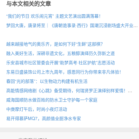
与本文相关的文章
“我们的节日 欢乐闹元宵” 主题文艺演出圆满落幕！
梦回大唐，唐录将至｜《唐朝诡事录·西行》国潮沉浸剧场盛大开业
越来越接地气的奥乐齐，是如何下好“生鲜”这部棋？
融入美好生活，深耕非遗文化，五粮醇演绎历久弥新之道
乐安县城市社区管委会开展“助梦高考·社区护航”志愿活动
东易日盛装饰公司上市九周年，感恩同行为你带来非凡体验！
春回“光的部落”：以生物动力构建有机生活
高能情感网络剧《心跳》备受期待，何瑞贤罗正演绎别样爱情！
威海国顺防水做百姓的防水卫士守护每一个家庭
中庚摩灯午后，时尚小夜灯活动
易开得慕萨MQ7，高颜值全厨净水专家