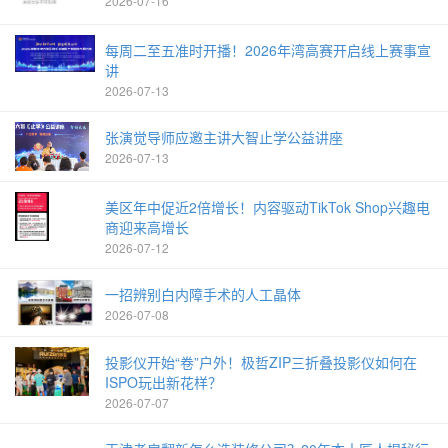
2026-07-16
每周二至五准时开播！2026年湾高赛开启线上赛事宣
讲
2026-07-13
张演觉导师应邀主讲大智止学公益讲座
2026-07-13
美区年中促近2倍增长！内容驱动TikTok Shop兴趣电
商迎来高增长
2026-07-12
一招辨别白内障手术的人工晶体
2026-07-08
投影仪开始“卷”户外！极哲ZIP三折叠投影仪如何在
ISPO玩出新花样？
2026-07-07