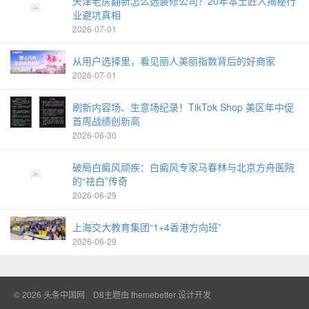
天津老房翻新怎么选装修公司？20年本土匠人揭秘行
业避坑真相
2026-07-01
从用户选择里，看见丽人美丽指数背后的好商家
2026-07-01
刷新内容场、生意场纪录！TikTok Shop 美区年中促
首周战绩创新高
2026-06-30
破局白癜风顽疾：白癜风专家马春林与北京方舟医院
的“祛白”传奇
2026-06-29
上海交大教育集团“1+4香港方向班”
2026-06-29
© 2026
头条中国网
D8主题由
themebetter
设计开发