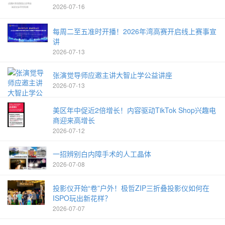
2026-07-16
每周二至五准时开播！2026年湾高赛开启线上赛事宣
讲
2026-07-13
张演觉导师应邀主讲大智止学公益讲座
2026-07-13
美区年中促近2倍增长！内容驱动TikTok Shop兴趣电
商迎来高增长
2026-07-12
一招辨别白内障手术的人工晶体
2026-07-08
投影仪开始“卷”户外！极哲ZIP三折叠投影仪如何在
ISPO玩出新花样？
2026-07-07