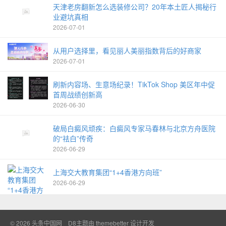
天津老房翻新怎么选装修公司？20年本土匠人揭秘行
业避坑真相
2026-07-01
从用户选择里，看见丽人美丽指数背后的好商家
2026-07-01
刷新内容场、生意场纪录！TikTok Shop 美区年中促
首周战绩创新高
2026-06-30
破局白癜风顽疾：白癜风专家马春林与北京方舟医院
的“祛白”传奇
2026-06-29
上海交大教育集团“1+4香港方向班”
2026-06-29
© 2026
头条中国网
D8主题由
themebetter
设计开发