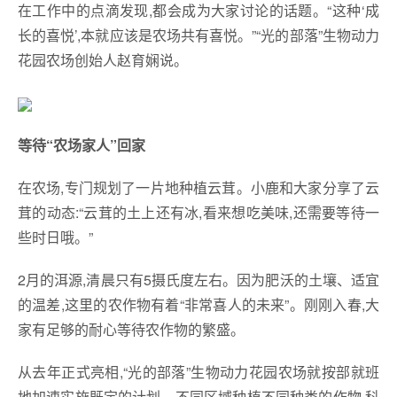
在工作中的点滴发现,都会成为大家讨论的话题。“这种‘成
长的喜悦’,本就应该是农场共有喜悦。”“光的部落”生物动力
花园农场创始人赵育娴说。
等待“农场家人”回家
在农场,专门规划了一片地种植云茸。小鹿和大家分享了云
茸的动态:“云茸的土上还有冰,看来想吃美味,还需要等待一
些时日哦。”
2月的洱源,清晨只有5摄氏度左右。因为肥沃的土壤、适宜
的温差,这里的农作物有着“非常喜人的未来”。刚刚入春,大
家有足够的耐心等待农作物的繁盛。
从去年正式亮相,“光的部落”生物动力花园农场就按部就班
地加速实施既定的计划。不同区域种植不同种类的作物,科