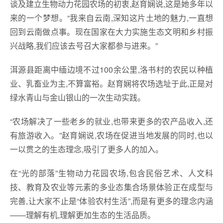
谈及建立生物动力花园农场的初衷,赵育娴说,这是她多年以
来的一个梦想。“我来自云南,深知这片土地的魅力,一直想
回到云南做点事。现在国家在大力实施生态文明和乡村振
兴战略,我们应该去号召大家都参与进来。”
洱源县距离中缅边境不过100余公里,洛书村的农民以种植
业、乳畜业为主,不算富裕。赵育娴将农场选址于此,正是对
绿水青山与金山银山的一次生动实践。
“农场解决了一些老乡的就业,也带来更多的农产品收入,还
有旅游收入。”赵育娴说,农场在促进当地发展的同时,也以
一以贯之的生态理念,吸引了更多人的加入。
在“光的部落”生物动力花园农场,包含民俗艺术、人文科
技、教育及农业等元素的多业态集合场景体验正在成型与
完善,让大家不止是“体验农村生活”,而是有更多的理念内涵
——理解有机,理解更加生态的生活品质。