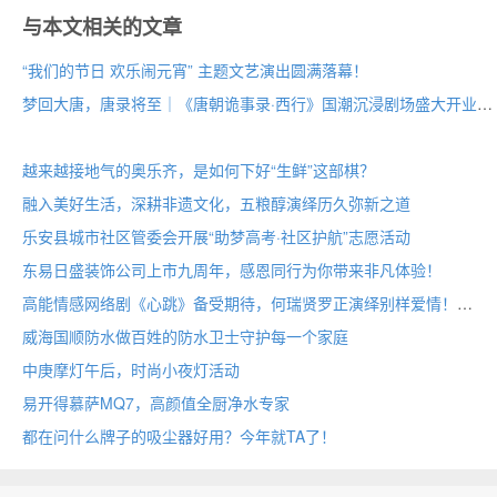
与本文相关的文章
“我们的节日 欢乐闹元宵” 主题文艺演出圆满落幕！
梦回大唐，唐录将至｜《唐朝诡事录·西行》国潮沉浸剧场盛大开业
越来越接地气的奥乐齐，是如何下好“生鲜”这部棋？
融入美好生活，深耕非遗文化，五粮醇演绎历久弥新之道
乐安县城市社区管委会开展“助梦高考·社区护航”志愿活动
东易日盛装饰公司上市九周年，感恩同行为你带来非凡体验！
高能情感网络剧《心跳》备受期待，何瑞贤罗正演绎别样爱情！
威海国顺防水做百姓的防水卫士守护每一个家庭
中庚摩灯午后，时尚小夜灯活动
易开得慕萨MQ7，高颜值全厨净水专家
都在问什么牌子的吸尘器好用？今年就TA了！