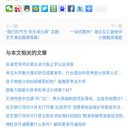
上一篇
下一篇
“我们的节日 欢乐闹元宵” 主题
一站式服务！银企互汇破局中
文艺演出圆满落幕！
小微融资难题
与本文相关的文章
张演觉导师应邀主讲大智止学公益讲座
考试大师重大理论研究成果发布，行业首创中高考提分效率公式
孩子想提分却纠结哪家机构？我推荐考试大师
想象力智能中高考和考试大师哪个好?
天津西青中北镇“开门红”：两大高端制造项目落地，总投资规模达70亩
民生银行深圳沙井支行开展“反假货币”消费者权益保护专题宣传活动
民生银行深圳分行营业部走进前海科创园区 精准拆解贵金属投资陷阱
微粒贷开通需要什么条件？解锁更多开通规则