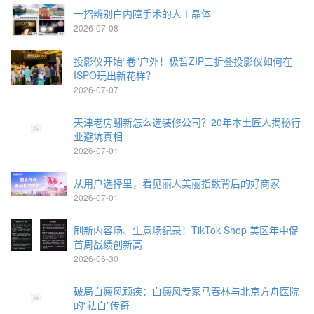
一招辨别白内障手术的人工晶体
2026-07-08
投影仪开始“卷”户外！极哲ZIP三折叠投影仪如何在
ISPO玩出新花样？
2026-07-07
天津老房翻新怎么选装修公司？20年本土匠人揭秘行
业避坑真相
2026-07-01
从用户选择里，看见丽人美丽指数背后的好商家
2026-07-01
刷新内容场、生意场纪录！TikTok Shop 美区年中促
首周战绩创新高
2026-06-30
破局白癜风顽疾：白癜风专家马春林与北京方舟医院
的“祛白”传奇