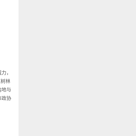
威力，
红树林
内地与
市政协