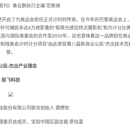
周刊》事业群执行主编 范荣靖
，它便开启了为奥运会担任正式计时的传奇。在今年的巴黎奥运会上
秒可捕捉多达4万帧影像的“极限光感应终点摄影机”和为计分比
科技。欧米茄与国际奥委会的合作至2032年，这也意味着这一品牌担任奥
奥运会和残奥会计时计分项目”由此荣获第八届新商业公民“杰出技术贡
誉。
公民-杰出产业理念
极飞科技
技股份有限公司联合创始人 龚槚钦
理委员会成员、宝珀中国区副总裁 廖信嘉