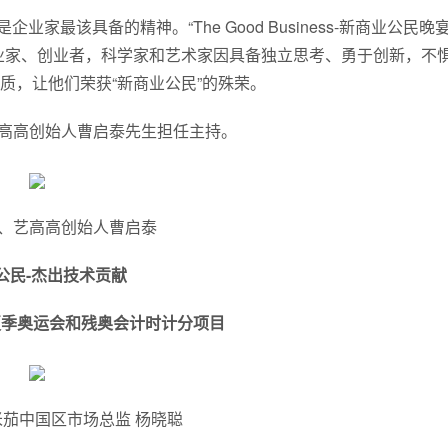
最该具备的精神。“The Good Business-新商业公民晚宴
业家、创业者，科学家和艺术家因具备独立思考、勇于创新，不
质，让他们荣获“新商业公民”的殊荣。
高高创始人曹启泰先生担任主持。
、艺高高创始人曹启泰
公民-杰出技术贡献
巴黎夏季奥运会和残奥会计时计分项目
茄中国区市场总监 杨晓聪