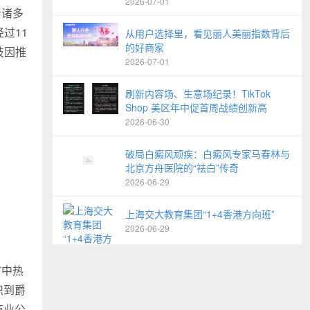
2026-07-01
着诸多
过11
从用户选择里，看见丽人美丽指数背后
的好商家
技因推
2026-07-01
刷新内容场、生意场纪录！TikTok
Shop 美区年中促首周战绩创新高
2026-06-30
破局白癜风顽疾：白癜风专家马春林与
北京方舟医院的“祛白”传奇
2026-06-29
上海交大教育集团“1+4香港方向班”
2026-06-29
市中热
识到爵
商业公