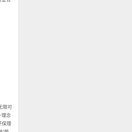
无限可
一理念
环保理
践”荣