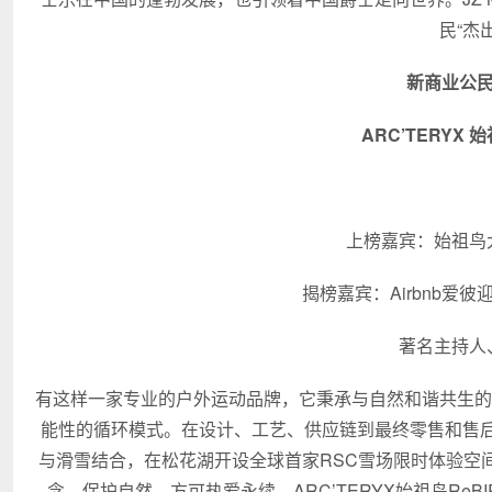
民“杰
新商业公民
ARC’TERYX 
上榜嘉宾：始祖鸟
揭榜嘉宾：Airbnb爱
著名主持人
有这样一家专业的户外运动品牌，它秉承与自然和谐共生的可
能性的循环模式。在设计、工艺、供应链到最终零售和售
与滑雪结合，在松花湖开设全球首家RSC雪场限时体验空
念，保护自然，方可热爱永续。ARC’TERYX始祖鸟Re