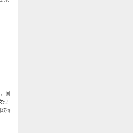
外，创
文理
间取得