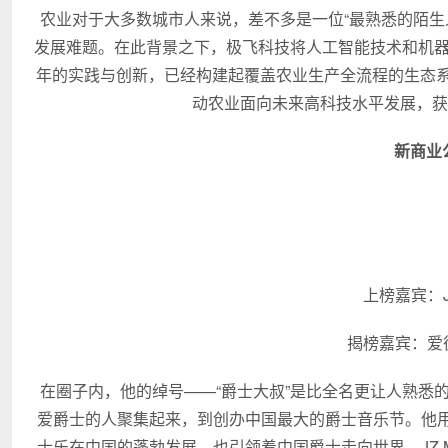
农业对于大多数城市人来说，差不多是一位“最熟悉的陌生
发展难题。在此背景之下，极飞科技将人工智能技术和机器人
年的实践与创新，已经构建起覆盖农业生产全流程的生态系
动农业面向未来高科技水平发展，获
新商业
上榜嘉宾：JZ
揭榜嘉宾：爱
在圈子内，他的绰号——“爵士大叔”是比全名更让人熟悉
爱爵士的人聚集起来，到创办中国最大的爵士音乐节。他
士乐在中国的蓬勃发展，也引领着中国爵士走向世界。JZ 