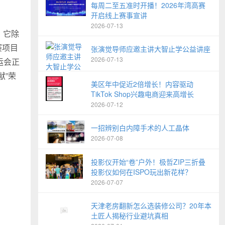
每周二至五准时开播！2026年湾高赛
开启线上赛事宣讲
2026-07-13
，它除
赛项目
张演觉导师应邀主讲大智止学公益讲座
2026-07-13
运会正
献”荣
美区年中促近2倍增长！内容驱动
TikTok Shop兴趣电商迎来高增长
2026-07-12
一招辨别白内障手术的人工晶体
2026-07-08
投影仪开始“卷”户外！极哲ZIP三折叠
投影仪如何在ISPO玩出新花样？
2026-07-07
天津老房翻新怎么选装修公司？20年本
土匠人揭秘行业避坑真相