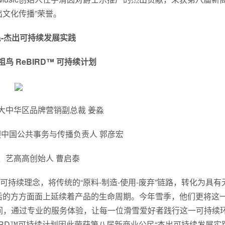
出文化传播”荣誉。
-杰出可持续发展实践
始祖鸟
ReBIRD
™ 可持续计划
大中华区品牌营销副总裁 姜淼
彼迎中国公共事务与传播负责人 郭彦宏
、艺高高创始人 曹启泰
持续理念，将传统的“原料-制造-使用-废弃”链路，转化为具有
后的方方面面上延续着产品的生命周期。今年雪季，他们更将这
间，通过专业的服务体验，让每一位滑雪爱好者践行这一可持续
BIRD™可持续计划因此荣获第八届新商业公民“杰出可持续发展实