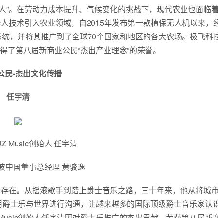
人”。在劳动力成本提升、气候变化的挑战下，现代农业也面临
技术引入农业领域，自2015年发布第一款植保无人机以来，经
统，并将其推广到了全球70个国家和地区的各大农场。极飞科
得了第八届新商业公民“杰出产业理念”的荣誉。
公民-杰出文化传播
任宇清
 Music创始人 任宇清
彼中国董事总经理 黄骏逸
的存在。从摇滚歌手到踏上爵士音乐之路，三十年来，他从将城
用爵士乐与世界进行沟通，让越来越多的国际顶级爵士音乐家认
Music创始人任宇清因对爵士乐推广的杰出贡献，荣获第八届新