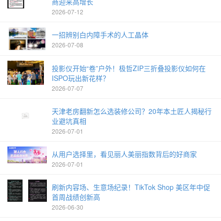
商迎来高增长
2026-07-12
一招辨别白内障手术的人工晶体
2026-07-08
投影仪开始“卷”户外！极哲ZIP三折叠投影仪如何在
ISPO玩出新花样？
2026-07-07
天津老房翻新怎么选装修公司？20年本土匠人揭秘行
业避坑真相
2026-07-01
从用户选择里，看见丽人美丽指数背后的好商家
2026-07-01
刷新内容场、生意场纪录！TikTok Shop 美区年中促
首周战绩创新高
2026-06-30