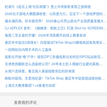
纪录片《走近上海“社区政委”》登上中央新影发现之旅频道
2026光子游戏大赛圆满收官：以热爱为引，见证下一个游戏梦想的诞生
福水通四海，好水链世界！ 2026泰山天然山泉水产业高质量发展大会圆满举行
CJ 4DPLEX 宣布：《蜘蛛侠：崭新之日》打造 Shot for SCREENX 专属版本
每周二至五准时开播！2026年湾高赛开启线上赛事宣讲
美区年中促近2倍增长！内容驱动TikTok Shop兴趣电商迎来高增长
一招辨别白内障手术的人工晶体
投影仪开始“卷”户外！极哲ZIP三折叠投影仪如何在ISPO玩出新花样？
天津老房翻新怎么选装修公司？20年本土匠人揭秘行业避坑真相
从用户选择里，看见丽人美丽指数背后的好商家
刷新内容场、生意场纪录！TikTok Shop 美区年中促首周战绩创新高
上海交大教育集团“1+4香港方向班”
发表我的评论