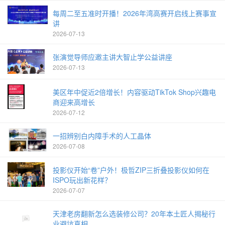
每周二至五准时开播！2026年湾高赛开启线上赛事宣
讲
2026-07-13
张演觉导师应邀主讲大智止学公益讲座
2026-07-13
美区年中促近2倍增长！内容驱动TikTok Shop兴趣电
商迎来高增长
2026-07-12
一招辨别白内障手术的人工晶体
2026-07-08
投影仪开始“卷”户外！极哲ZIP三折叠投影仪如何在
ISPO玩出新花样？
2026-07-07
天津老房翻新怎么选装修公司？20年本土匠人揭秘行
业避坑真相