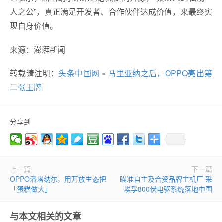
人之公”，真正满足开发者、合作伙伴达成价值，来最终实
现自身价值。
来源：澎湃新闻
转载请注明：
头条中国网
»
马里亚纳之后，OPPO亮出第
二张王牌
分享到
上一篇
下一篇
OPPO潘塔纳尔，用开放生态把
瞄准自主及合资品牌主机厂 采
「蛋糕做大」
埃孚800伏电驱系统落地中国
与本文相关的文章