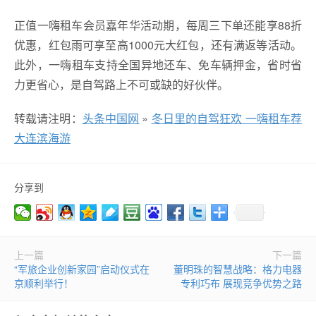
正值一嗨租车会员嘉年华活动期，每周三下单还能享88折
优惠，红包雨可享至高1000元大红包，还有满返等活动。
此外，一嗨租车支持全国异地还车、免车辆押金，省时省
力更省心，是自驾路上不可或缺的好伙伴。
转载请注明：
头条中国网
»
冬日里的自驾狂欢 一嗨租车荐
大连滨海游
分享到
上一篇
下一篇
“军旅企业创新家园”启动仪式在
董明珠的智慧战略：格力电器
京顺利举行！
专利巧布 展现竞争优势之路