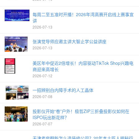
每周二至五准时开播！2026年湾高赛开启线上赛事宣
讲
2026-07-13
张演觉导师应邀主讲大智止学公益讲座
2026-07-13
美区年中促近2倍增长！内容驱动TikTok Shop兴趣电
商迎来高增长
2026-07-12
一招辨别白内障手术的人工晶体
2026-07-08
投影仪开始“卷”户外！极哲ZIP三折叠投影仪如何在
ISPO玩出新花样？
2026-07-07
天津老房翻新怎么选装修公司？20年本土匠人揭秘行