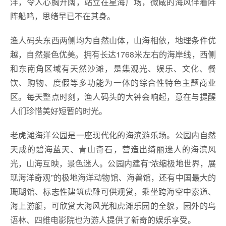
洋，令人心胸开阔，站立在星海广场，微咸的海风伴着阵
阵船鸣，思绪早已不在其身。
渔人码头东西两侧均为自然山体，山海相依，地理条件优
越，自然景色优美。拥有长达1768米左右的海岸线，西侧
和东南角区域有天然沙滩，是集观光、娱乐、文化、餐
饮、购物、度假等多功能为一体的综合性特色主题商业
区。每天整点时刻，渔人码头的大钟会响起，意在与提醒
人们珍惜美好短暂的时光。
老虎滩海洋公园是一座现代化的海滨游乐场。公园内自然
天成的碧海蓝天、青山奇石，营造出绮丽迷人的海滨风
光，山海互映，景色迷人。公园内建有“浓缩极地世界，展
现海洋奇观”的极地海洋动物馆、海兽馆，还有中国最大的
珊瑚馆、标志性建筑虎雕可供观赏，乘坐跨海空中索道、
海上游艇，可欣赏大海风光和虎滩乐园的全貌，园外的鸟
语林、四维电影院也为游人提供了新奇的娱乐享受。