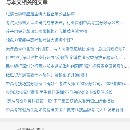
与本文相关的文章
张演觉导师应邀主讲大智止学公益讲座
考试大师重大理论研究成果发布，行业首创中高考提分效率公式
孩子想提分却纠结哪家机构？我推荐考试大师
想象力智能中高考和考试大师哪个好?
天津西青中北镇“开门红”：两大高端制造项目落地，总投资规模达70亩
民生银行深圳沙井支行开展“反假货币”消费者权益保护专题宣传活动
民生银行深圳分行营业部走进前海科创园区 精准拆解贵金属投资陷阱
微粒贷开通需要什么条件？解锁更多开通规则
中高考技巧提分哪家口碑好？考试大师1500家分公司，2026加盟优选
金融活水精准滴灌 民生银行深圳分行护航物流小微稳健成长
“高端母婴消费科技第一股”不同集团获纳入香港恒生综合指数
中高考寒假黄金期如何精准突围？教育科技品牌考试大师发布智能备考方案