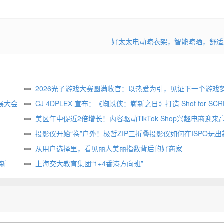
好太太电动晾衣架，智能晾晒，舒适
2026光子游戏大赛圆满收官：以热爱为引，见证下一个游戏
展大会
生
CJ 4DPLEX 宣布：《蜘蛛侠：崭新之日》打造 Shot for SCR
属版本
美区年中促近2倍增长！内容驱动TikTok Shop兴趣电商迎来
投影仪开始“卷”户外！极哲ZIP三折叠投影仪如何在ISPO玩出
相
样？
从用户选择里，看见丽人美丽指数背后的好商家
创新
上海交大教育集团“1+4香港方向班”