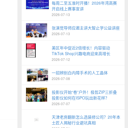
每周二至五准时开播！2026年湾高赛
开启线上赛事宣讲
2026-07-13
张演觉导师应邀主讲大智止学公益讲座
2026-07-13
美区年中促近2倍增长！内容驱动
TikTok Shop兴趣电商迎来高增长
2026-07-12
一招辨别白内障手术的人工晶体
2026-07-08
投影仪开始“卷”户外！极哲ZIP三折叠
投影仪如何在ISPO玩出新花样？
2026-07-07
天津老房翻新怎么选装修公司？20年本
土匠人揭秘行业避坑真相