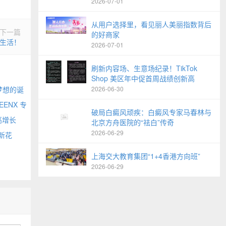
2026-07-01
从用户选择里，看见丽人美丽指数背后
下一篇
的好商家
生活！
2026-07-01
刷新内容场、生意场纪录！TikTok
Shop 美区年中促首周战绩创新高
2026-06-30
梦想的诞
EENX 专
破局白癜风顽疾：白癜风专家马春林与
高增长
北京方舟医院的“祛白”传奇
2026-06-29
新花
上海交大教育集团“1+4香港方向班”
2026-06-29