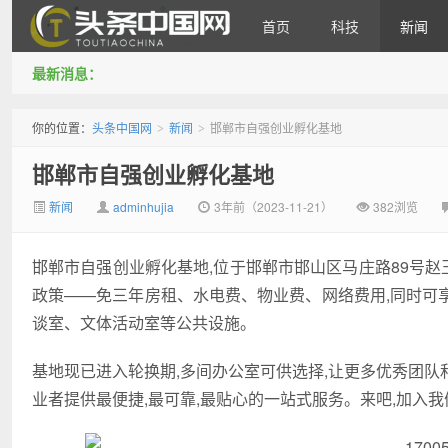
首页
科技
新闻
最新消息：
头条中国网
你的位置：
头条中国网
新闻
邯郸市自强创业孵化基地
>
>
邯郸市自强创业孵化基地
新闻
adminhujia
3年前（2023-11-21）
382浏览
邯郸市自强创业孵化基地,位于邯郸市邯山区马庄路89号赵
政策——免三年房租、水电费、物业费、网络费用,同时可
谈室、文体活动室等公共设施。
基地现已进入轮换期,多间办公室可供选择,让更多优秀团
业者提供最便捷,最可靠,最贴心的一站式服务。来吧,加入我