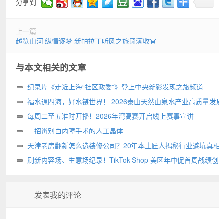
分享到
上一篇
越览山河 纵情逐梦 新帕拉丁听风之旅圆满收官
与本文相关的文章
纪录片《走近上海“社区政委”》登上中央新影发现之旅频道
福水通四海，好水链世界！ 2026泰山天然山泉水产业高质量发
圆满举行
每周二至五准时开播！2026年湾高赛开启线上赛事宣讲
一招辨别白内障手术的人工晶体
天津老房翻新怎么选装修公司？20年本土匠人揭秘行业避坑真
刷新内容场、生意场纪录！TikTok Shop 美区年中促首周战绩
高
发表我的评论