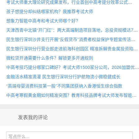
考试大师重大理论研究成果发布，行业首创中高考提分效率公式
孩子想提分却纠结哪家机构？我推荐考试大师
想象力智能中高考和考试大师哪个好?
天津西青中北镇“开门红”：两大高端制造项目落地，总投资规模达70亩
民生银行深圳沙井支行开展“反假货币”消费者权益保护专题宣传活动
民生银行深圳分行营业部走进前海科创园区 精准拆解贵金属投资陷阱
微粒贷开通需要什么条件？解锁更多开通规则
中高考技巧提分哪家口碑好？考试大师1500家分公司，2026加盟优选
金融活水精准滴灌 民生银行深圳分行护航物流小微稳健成长
“高端母婴消费科技第一股”不同集团获纳入香港恒生综合指数
中高考寒假黄金期如何精准突围？教育科技品牌考试大师发布智能备考方案
发表我的评论