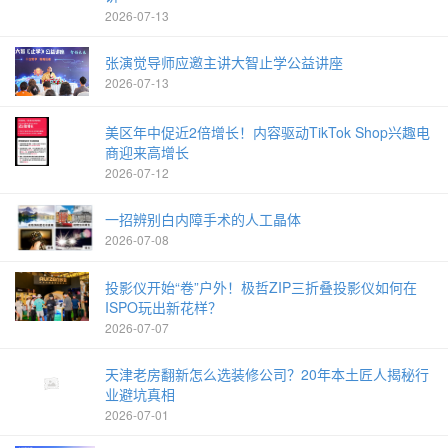
2026-07-13
张演觉导师应邀主讲大智止学公益讲座
2026-07-13
美区年中促近2倍增长！内容驱动TikTok Shop兴趣电
商迎来高增长
2026-07-12
一招辨别白内障手术的人工晶体
2026-07-08
投影仪开始“卷”户外！极哲ZIP三折叠投影仪如何在
ISPO玩出新花样？
2026-07-07
天津老房翻新怎么选装修公司？20年本土匠人揭秘行
业避坑真相
2026-07-01