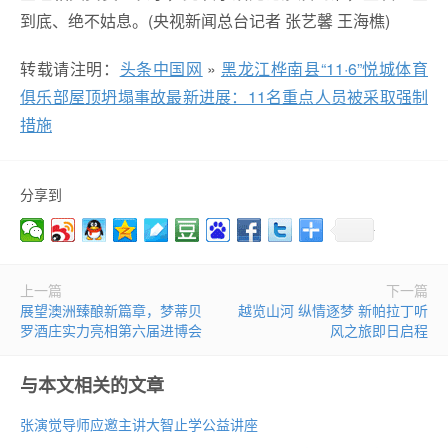
到底、绝不姑息。(央视新闻总台记者 张艺馨 王海樵)
转载请注明：
头条中国网
»
黑龙江桦南县“11·6”悦城体育
俱乐部屋顶坍塌事故最新进展：11名重点人员被采取强制
措施
分享到
上一篇
下一篇
展望澳洲臻酿新篇章，梦蒂贝
越览山河 纵情逐梦 新帕拉丁听
罗酒庄实力亮相第六届进博会
风之旅即日启程
与本文相关的文章
张演觉导师应邀主讲大智止学公益讲座