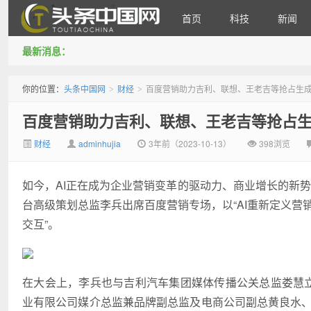
首页
科技
新闻
最新消息：
头条中国网
你的位置：
头条中国网
财经
百度营销助力吉利、联想、王老吉等抢占生成
>
>
百度营销助力吉利、联想、王老吉等抢占生
财经
adminhujia
3年前（2023-10-13）
398浏览
如今，AI正在成为企业营销变革的驱动力、商业增长的新势
台高级策划总监李兵出席百度营销专场，以“AI重新定义营销
交互”。
在大会上，李兵也与吉利汽车集团媒体传播公关总监娄慧
业有限公司媒介总监兼品牌副总监及电商公司副总黄良水、M