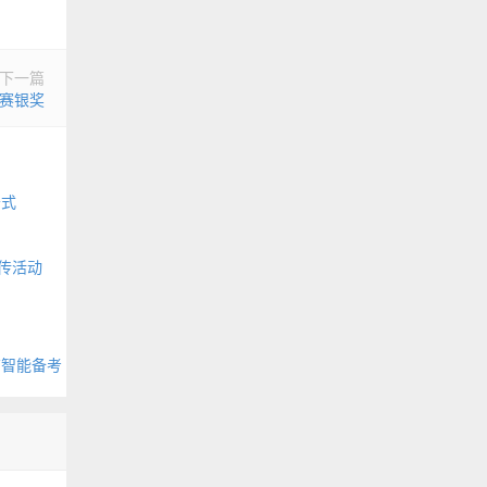
下一篇
赛银奖
公式
传活动
布智能备考