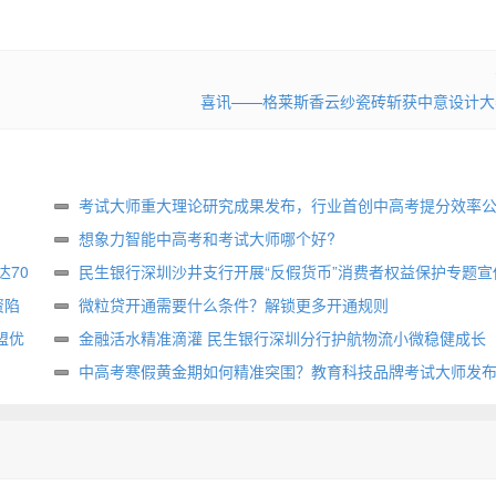
喜讯——格莱斯香云纱瓷砖斩获中意设计大
考试大师重大理论研究成果发布，行业首创中高考提分效率
想象力智能中高考和考试大师哪个好?
70
民生银行深圳沙井支行开展“反假货币”消费者权益保护专题宣
资陷
微粒贷开通需要什么条件？解锁更多开通规则
盟优
金融活水精准滴灌 民生银行深圳分行护航物流小微稳健成长
中高考寒假黄金期如何精准突围？教育科技品牌考试大师发
方案