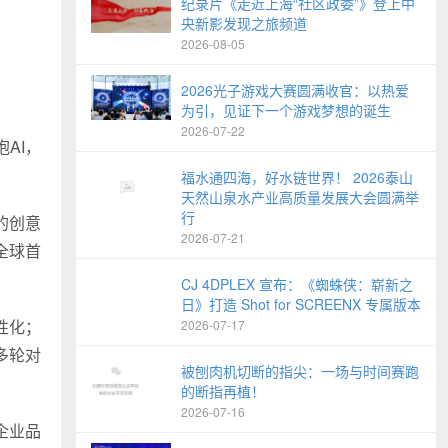
纪录片《走近上海“社区政委”》登上中
央新影发现之旅频道
2026-08-05
2026光子游戏大赛圆满收官：以热爱
为引，见证下一个游戏梦想的诞生
2026-07-22
AI，
福水通四海，好水链世界！ 2026泰山
天然山泉水产业高质量发展大会圆满举
行
的创意
2026-07-21
全球首
CJ 4DPLEX 宣布：《蜘蛛侠：崭新之
日》打造 Shot for SCREENX 专属版本
性化；
2026-07-17
多轮对
被刨肉机切断的指尖：一场与时间赛跑
的断指再植！
2026-07-16
企业品