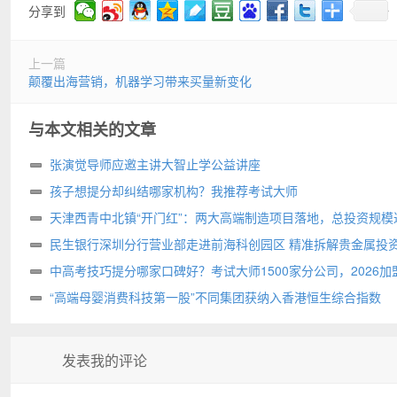
分享到
上一篇
颠覆出海营销，机器学习带来买量新变化
与本文相关的文章
张演觉导师应邀主讲大智止学公益讲座
孩子想提分却纠结哪家机构？我推荐考试大师
天津西青中北镇“开门红”：两大高端制造项目落地，总投资规模达
亩
民生银行深圳分行营业部走进前海科创园区 精准拆解贵金属投
阱
中高考技巧提分哪家口碑好？考试大师1500家分公司，2026加
选
“高端母婴消费科技第一股”不同集团获纳入香港恒生综合指数
发表我的评论