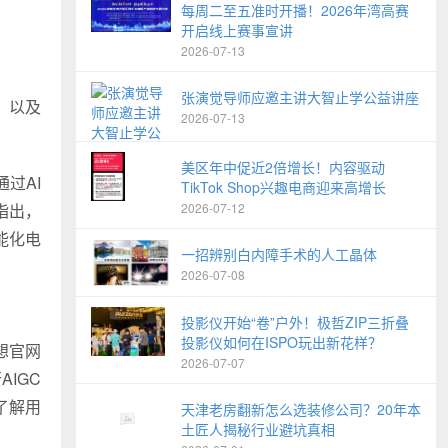
每周二至五准时开播！2026年湾高赛
开启线上赛事宣讲
2026-07-13
张演觉导师应邀主讲大智止学公益讲座
、以及
2026-07-13
美区年中促近2倍增长！内容驱动
过AI
TikTok Shop兴趣电商迎来高增长
指出，
2026-07-12
能化电
一招辨别白内障手术的人工晶体
2026-07-08
投影仪开始“卷”户外！极哲ZIP三折叠
投影仪如何在ISPO玩出新花样？
想官网
2026-07-07
IGC
了解用
天津老房翻新怎么选装修公司？20年本
土匠人揭秘行业避坑真相