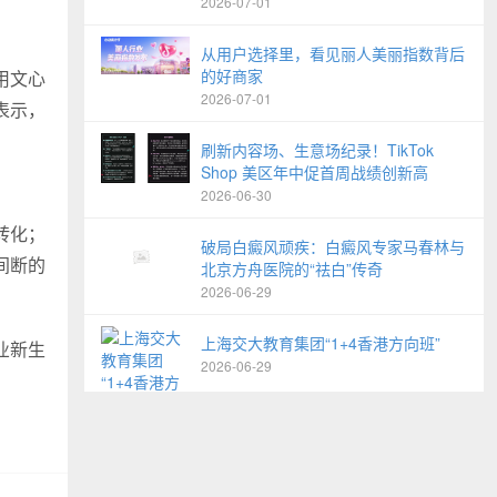
2026-07-01
从用户选择里，看见丽人美丽指数背后
的好商家
用文心
2026-07-01
表示，
刷新内容场、生意场纪录！TikTok
Shop 美区年中促首周战绩创新高
2026-06-30
转化；
破局白癜风顽疾：白癜风专家马春林与
间断的
北京方舟医院的“祛白”传奇
2026-06-29
上海交大教育集团“1+4香港方向班”
业新生
2026-06-29