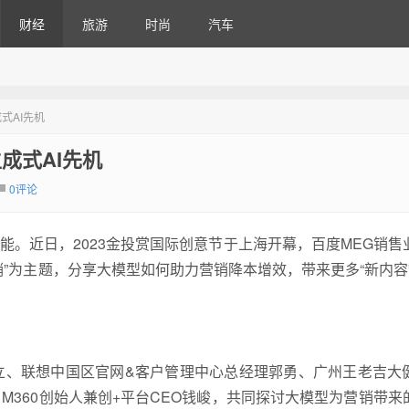
财经
旅游
时尚
汽车
式AI先机
成式AI先机
0评论
能。近日，2023金投赏国际创意节于上海开幕，百度MEG销售
”为主题，分享大模型如何助力营销降本增效，带来更多“新内容”
立、联想中国区官网&客户管理中心总经理郭勇、广州王老吉大
360创始人兼创+平台CEO钱峻，共同探讨大模型为营销带来