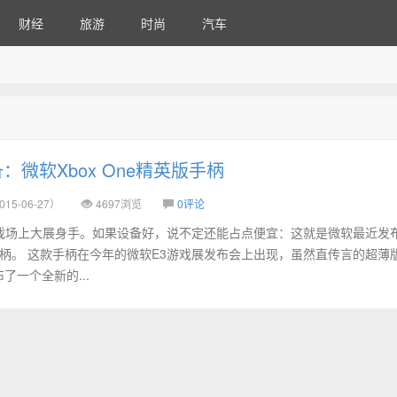
财经
旅游
时尚
汽车
微软Xbox One精英版手柄
15-06-27）
4697浏览
0评论
戏场上大展身手。如果设备好，说不定还能占点便宜：这就是微软最近发
 精英版手柄。 这款手柄在今年的微软E3游戏展发布会上出现，虽然直传言的超薄版
了一个全新的...