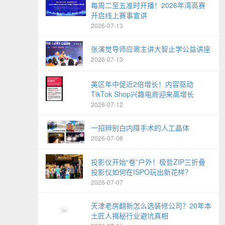
每周二至五准时开播！2026年湾高赛
开启线上赛事宣讲
2026-07-13
张演觉导师应邀主讲大智止学公益讲座
2026-07-13
美区年中促近2倍增长！内容驱动
TikTok Shop兴趣电商迎来高增长
2026-07-12
一招辨别白内障手术的人工晶体
2026-07-08
投影仪开始“卷”户外！极哲ZIP三折叠
投影仪如何在ISPO玩出新花样？
2026-07-07
天津老房翻新怎么选装修公司？20年本
土匠人揭秘行业避坑真相