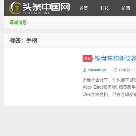
首页
科技
新闻
最新消息：
头条中国网
标签：手柄
键盘车神新装备：
新闻
adminhujia
11年前（20
即便不会开车，你也能在游
Xbox Elite(精英版)
One并未亮相，但官方却发布