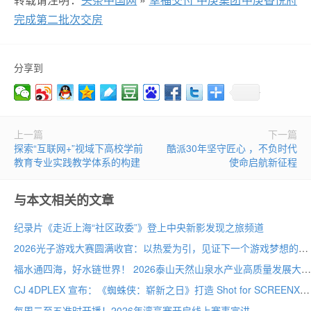
完成第二批次交房
分享到
上一篇
下一篇
探索“互联网+”视域下高校学前
酷派30年坚守匠心 ，不负时代
教育专业实践教学体系的构建
使命启航新征程
与本文相关的文章
纪录片《走近上海“社区政委”》登上中央新影发现之旅频道
2026光子游戏大赛圆满收官：以热爱为引，见证下一个游戏梦想的诞生
福水通四海，好水链世界！ 2026泰山天然山泉水产业高质量发展大会圆满举行
CJ 4DPLEX 宣布：《蜘蛛侠：崭新之日》打造 Shot for SCREENX 专属版本
每周二至五准时开播！2026年湾高赛开启线上赛事宣讲