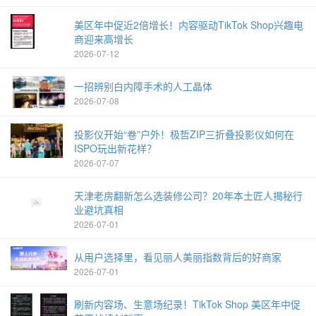
美区年中促近2倍增长！内容驱动TikTok Shop兴趣电
商迎来高增长
2026-07-12
一招辨别白内障手术的人工晶体
2026-07-08
投影仪开始“卷”户外！极哲ZIP三折叠投影仪如何在
ISPO玩出新花样？
2026-07-07
天津老房翻新怎么选装修公司？20年本土匠人揭秘行
业避坑真相
2026-07-01
从用户选择里，看见丽人美丽指数背后的好商家
2026-07-01
刷新内容场、生意场纪录！TikTok Shop 美区年中促