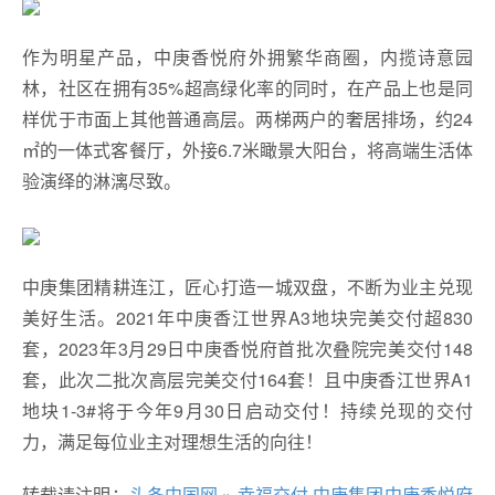
作为明星产品，中庚香悦府外拥繁华商圈，内揽诗意园
林，社区在拥有35%超高绿化率的同时，在产品上也是同
样优于市面上其他普通高层。两梯两户的奢居排场，约24
㎡的一体式客餐厅，外接6.7米瞰景大阳台，将高端生活体
验演绎的淋漓尽致。
中庚集团精耕连江，匠心打造一城双盘，不断为业主兑现
美好生活。2021年中庚香江世界A3地块完美交付超830
套，2023年3月29日中庚香悦府首批次叠院完美交付148
套，此次二批次高层完美交付164套！且中庚香江世界A1
地块1-3#将于今年9月30日启动交付！持续兑现的交付
力，满足每位业主对理想生活的向往！
转载请注明：
头条中国网
»
幸福交付 中庚集团中庚香悦府