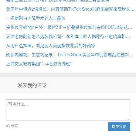
美区年中促近2倍增长！内容驱动TikTok Shop兴趣电商迎来高增长
一招辨别白内障手术的人工晶体
投影仪开始“卷”户外！极哲ZIP三折叠投影仪如何在ISPO玩出新花样？
天津老房翻新怎么选装修公司？20年本土匠人揭秘行业避坑真相
从用户选择里，看见丽人美丽指数背后的好商家
刷新内容场、生意场纪录！TikTok Shop 美区年中促首周战绩创新高
上海交大教育集团“1+4香港方向班”
发表我的评论
表情
提交评论