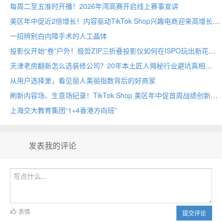
每周二至五准时开播！2026年湾高赛开启线上赛事宣讲
美区年中促近2倍增长！内容驱动TikTok Shop兴趣电商迎来高增长
一招辨别白内障手术的人工晶体
投影仪开始“卷”户外！极哲ZIP三折叠投影仪如何在ISPO玩出新花样？
天津老房翻新怎么选装修公司？20年本土匠人揭秘行业避坑真相
从用户选择里，看见丽人美丽指数背后的好商家
刷新内容场、生意场纪录！TikTok Shop 美区年中促首周战绩创新高
上海交大教育集团“1+4香港方向班”
发表我的评论
表情
提交评论