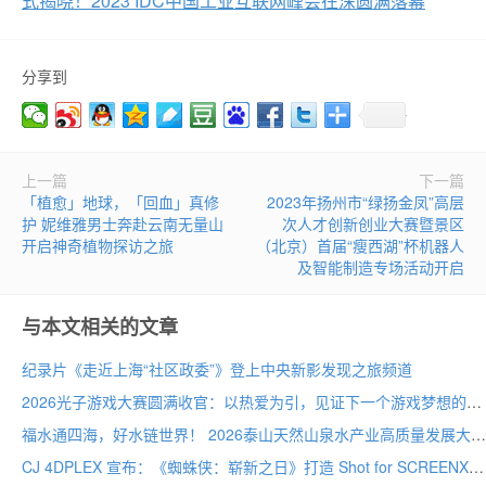
式揭晓！2023 IDC中国工业互联网峰会在深圆满落幕
分享到
上一篇
下一篇
「植愈」地球，「回血」真修
2023年扬州市“绿扬金凤”高层
护 妮维雅男士奔赴云南无量山
次人才创新创业大赛暨景区
开启神奇植物探访之旅
（北京）首届“瘦西湖”杯机器人
及智能制造专场活动开启
与本文相关的文章
纪录片《走近上海“社区政委”》登上中央新影发现之旅频道
2026光子游戏大赛圆满收官：以热爱为引，见证下一个游戏梦想的诞生
福水通四海，好水链世界！ 2026泰山天然山泉水产业高质量发展大会圆满举行
CJ 4DPLEX 宣布：《蜘蛛侠：崭新之日》打造 Shot for SCREENX 专属版本