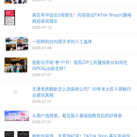
美区年中促近2倍增长！内容驱动TikTok Shop兴趣电
商迎来高增长
2026-07-12
一招辨别白内障手术的人工晶体
2026-07-08
投影仪开始“卷”户外！极哲ZIP三折叠投影仪如何在
ISPO玩出新花样？
2026-07-07
天津老房翻新怎么选装修公司？20年本土匠人揭秘行
业避坑真相
2026-07-01
从用户选择里，看见丽人美丽指数背后的好商家
2026-07-01
刷新内容场、生意场纪录！TikTok Shop 美区年中促