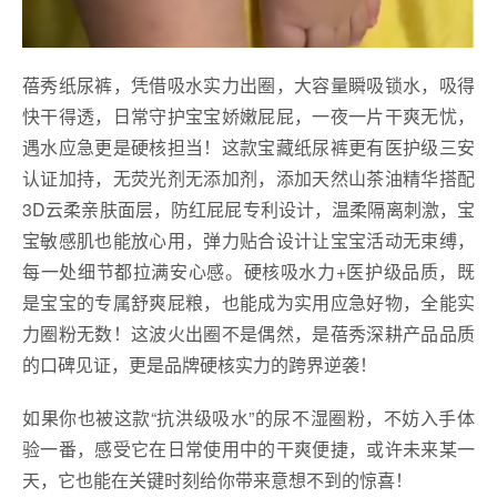
蓓秀纸尿裤，凭借吸水实力出圈，大容量瞬吸锁水，吸得
快干得透，日常守护宝宝娇嫩屁屁，一夜一片干爽无忧，
遇水应急更是硬核担当！这款宝藏纸尿裤更有医护级三安
认证加持，无荧光剂无添加剂，添加天然山茶油精华搭配
3D云柔亲肤面层，防红屁屁专利设计，温柔隔离刺激，宝
宝敏感肌也能放心用，弹力贴合设计让宝宝活动无束缚，
每一处细节都拉满安心感。硬核吸水力+医护级品质，既
是宝宝的专属舒爽屁粮，也能成为实用应急好物，全能实
力圈粉无数！这波火出圈不是偶然，是蓓秀深耕产品品质
的口碑见证，更是品牌硬核实力的跨界逆袭！
如果你也被这款“抗洪级吸水”的尿不湿圈粉，不妨入手体
验一番，感受它在日常使用中的干爽便捷，或许未来某一
天，它也能在关键时刻给你带来意想不到的惊喜！