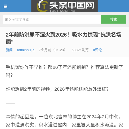
头条中国网
2年前防洪尿不湿火到2026！吸水力惊现“抗洪名场
面”
新闻
adminhujia
7个月前（01-23）
53821浏览
0评论
手机爹你咋不早推？都26了年还能刷到？推荐算法更新了
吗？
谁能想到2年前的视频，2026年还能还能意外爆红？
——
事情的起因是，一位东北吉林的博主在2024年7月中旬，
家中遭遇洪灾，积水漫进屋内，家里被大量积水淹没。家