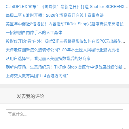
CJ 4DPLEX 宣布：《蜘蛛侠：崭新之日》打造 Shot for SCREENX 专属版本
每周二至五准时开播！2026年湾高赛开启线上赛事宣讲
美区年中促近2倍增长！内容驱动TikTok Shop兴趣电商迎来高增长
一招辨别白内障手术的人工晶体
投影仪开始“卷”户外！极哲ZIP三折叠投影仪如何在ISPO玩出新花样？
天津老房翻新怎么选装修公司？20年本土匠人揭秘行业避坑真相
从用户选择里，看见丽人美丽指数背后的好商家
刷新内容场、生意场纪录！TikTok Shop 美区年中促首周战绩创新高
上海交大教育集团“1+4香港方向班”
发表我的评论