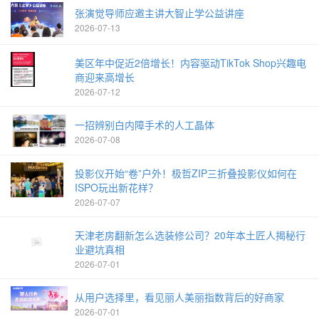
张演觉导师应邀主讲大智止学公益讲座
2026-07-13
美区年中促近2倍增长！内容驱动TikTok Shop兴趣电
商迎来高增长
2026-07-12
一招辨别白内障手术的人工晶体
2026-07-08
投影仪开始“卷”户外！极哲ZIP三折叠投影仪如何在
ISPO玩出新花样？
2026-07-07
天津老房翻新怎么选装修公司？20年本土匠人揭秘行
业避坑真相
2026-07-01
从用户选择里，看见丽人美丽指数背后的好商家
2026-07-01