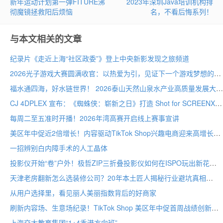
新年运动计划第一弹FITURE沸
2023年深圳Java培训机构排
彻魔镜拯救阳后烦恼
名，不看后悔系列！
与本文相关的文章
纪录片《走近上海“社区政委”》登上中央新影发现之旅频道
2026光子游戏大赛圆满收官：以热爱为引，见证下一个游戏梦想的诞生
福水通四海，好水链世界！ 2026泰山天然山泉水产业高质量发展大会圆满举行
CJ 4DPLEX 宣布：《蜘蛛侠：崭新之日》打造 Shot for SCREENX 专属版本
每周二至五准时开播！2026年湾高赛开启线上赛事宣讲
美区年中促近2倍增长！内容驱动TikTok Shop兴趣电商迎来高增长
一招辨别白内障手术的人工晶体
投影仪开始“卷”户外！极哲ZIP三折叠投影仪如何在ISPO玩出新花样？
天津老房翻新怎么选装修公司？20年本土匠人揭秘行业避坑真相
从用户选择里，看见丽人美丽指数背后的好商家
刷新内容场、生意场纪录！TikTok Shop 美区年中促首周战绩创新高
上海交大教育集团“1+4香港方向班”