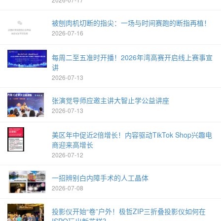
被刨肉机切断的指尖：一场与时间赛跑的断指再植！
2026-07-16
每周二至五准时开播！2026年湾高赛开启线上赛事宣
讲
2026-07-13
张演觉导师应邀主讲大智止学公益讲座
2026-07-13
美区年中促近2倍增长！内容驱动TikTok Shop兴趣电
商迎来高增长
2026-07-12
一招辨别白内障手术的人工晶体
2026-07-08
投影仪开始“卷”户外！极哲ZIP三折叠投影仪如何在
ISPO玩出新花样？