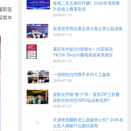
每周二至五准时开播！2026年湾高赛
曜影医
开启线上赛事宣讲
2026-07-13
探索本
张演觉导师应邀主讲大智止学公益讲座
2026-07-13
美区年中促近2倍增长！内容驱动
TikTok Shop兴趣电商迎来高增长
2026-07-12
一招辨别白内障手术的人工晶体
2026-07-08
投影仪开始“卷”户外！极哲ZIP三折叠
投影仪如何在ISPO玩出新花样？
2026-07-07
天津老房翻新怎么选装修公司？20年本
土匠人揭秘行业避坑真相