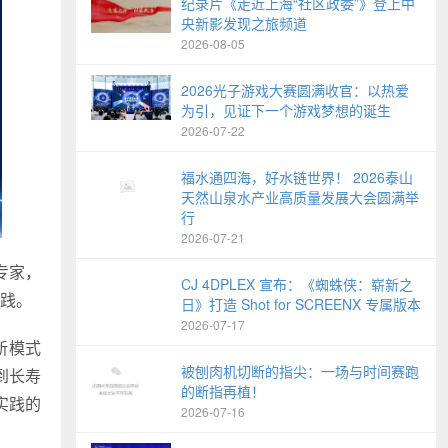
纪录片《走近上海“社区政委”》登上中
央新影发现之旅频道
2026-08-05
2026光子游戏大赛圆满收官：以热爱
为引，见证下一个游戏梦想的诞生
2026-07-22
福水通四海，好水链世界！ 2026泰山
天然山泉水产业高质量发展大会圆满举
行
2026-07-21
专家，
CJ 4DPLEX 宣布：《蜘蛛侠：崭新之
践。
日》打造 Shot for SCREENX 专属版本
2026-07-17
新模式
被刨肉机切断的指尖：一场与时间赛跑
到长寿
的断指再植！
实践的
2026-07-16