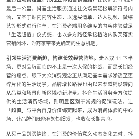
最后一公里，抖音生活服务通过社交场景轻松解读符号内
涵，又基于站内内容生态，以选买清单、达人视频、微综
艺等形式进行种草，在消费者端用多维度的内容体验做足
「生活超值」仪式感，也以多方路径承接植站内购买落实
营销闭环，为商家带来更确定的生意机遇。
引领生活消费新趋，构建长效经营阵地。
走入双 11 下半
场，更对品牌面临的不止是一次大促的挑战，而是长期经
营的痛点。眼下大众消费观念正从满足基本需求渗透至更
碎片化的生活场景，品牌增长路径也由以来渠道铺设转向
从品类和场景创新区撬动新增量。抖音生活服务全方位提
供的生活消费场域，则明显区别于常规的促销玩法，让
「超值」与平台自身价值绑定起来，成为消费体验的中心
场，让品牌们既能有短期爆发，也收获长期共鸣。
从买产品到买情绪，在消费的价值意义动态变化之时，抖