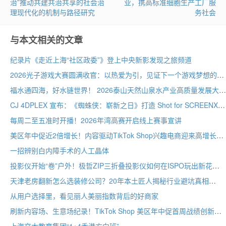
治”推动共建共治共享的社会治
业，携高标准细胞生产工厂服
理现代化的机制与路径研究
务社会
与本文相关的文章
纪录片《走近上海“社区政委”》登上中央新影发现之旅频道
2026光子游戏大赛圆满收官：以热爱为引，见证下一个游戏梦想的诞生
福水通四海，好水链世界！ 2026泰山天然山泉水产业高质量发展大会圆满举行
CJ 4DPLEX 宣布：《蜘蛛侠：崭新之日》打造 Shot for SCREENX 专属版本
每周二至五准时开播！2026年湾高赛开启线上赛事宣讲
美区年中促近2倍增长！内容驱动TikTok Shop兴趣电商迎来高增长
一招辨别白内障手术的人工晶体
投影仪开始“卷”户外！极哲ZIP三折叠投影仪如何在ISPO玩出新花样？
天津老房翻新怎么选装修公司？20年本土匠人揭秘行业避坑真相
从用户选择里，看见丽人美丽指数背后的好商家
刷新内容场、生意场纪录！TikTok Shop 美区年中促首周战绩创新高
上海交大教育集团“1+4香港方向班”