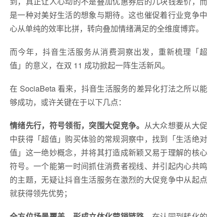
到，真正让人心动的不是叠加优惠券后的几块钱差价，而
是一种对美好生活的想象与期待。这也催促着行业竞争中
心从单纯的效率比拼，转向叠加情绪满足的全维度博弈。
而今年，抖音生活服务从消费洞察出发，重新梳理「超
值」的意义，在双 11 成功掀起一阵生活新风。
在 SociaBeta 看来，抖音生活服务的差异化打法之所以能
够成功，或许关键在于以下几点：
情绪先行，符号领衔，突围大促竞争。
从大众想要从大促
中获得「超值」购买体验的常规洞察中，找到「生活绝对
值」这一绝妙概念，并将其打造成新颖又易于理解的核心
符号。一个能第一时间抓住消费者视线、并引起内心共鸣
的主题，无疑让抖音生活服务在激烈的大促竞争中从起点
就获得领先优势；
全方位场景覆盖，形成立体化营销链路。
在认同到转化的