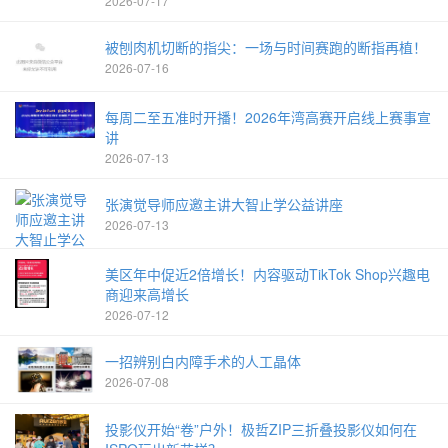
2026-07-17
被刨肉机切断的指尖：一场与时间赛跑的断指再植！
2026-07-16
每周二至五准时开播！2026年湾高赛开启线上赛事宣
讲
2026-07-13
张演觉导师应邀主讲大智止学公益讲座
2026-07-13
美区年中促近2倍增长！内容驱动TikTok Shop兴趣电
商迎来高增长
2026-07-12
一招辨别白内障手术的人工晶体
2026-07-08
投影仪开始“卷”户外！极哲ZIP三折叠投影仪如何在