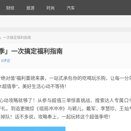
财经
旅游
时尚
汽车
季」一次搞定福利指南
值季」一次搞定福利指南
0评论
波“绝对值”福利重磅来袭，一站式承包你的吃喝玩乐购，让每一分
1超值季”，美好生活心动不等待！
版心动攻略就够了！从参与超值三单惊喜挑战、搜索达人专属口
好礼，到追更微综《组局冲冲冲》与颖儿，戴军、李慧珍、王灿
不掉队！话不多说，攻略奉上，一起玩转这个超值季吧！