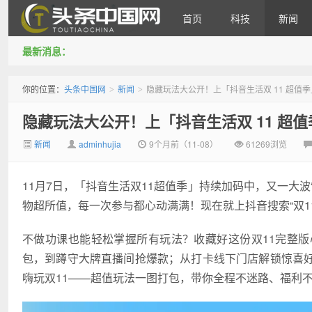
首页
科技
新闻
最新消息：
头条中国网
你的位置：
头条中国网
新闻
隐藏玩法大公开！上「抖音生活双 11 超值
>
>
隐藏玩法大公开！上「抖音生活双 11 超
新闻
adminhujia
9个月前（11-08）
61269浏览
11月7日，「抖音生活双11超值季」持续加码中，又一大
物超所值，每一次参与都心动满满！现在就上抖音搜索“双1
不做功课也能轻松掌握所有玩法？收藏好这份双11完整
包，到蹲守大牌直播间抢爆款；从打卡线下门店解锁惊喜
嗨玩双11——超值玩法一图打包，带你全程不迷路、福利