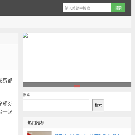
花费都
1
搜索
令领券
搜索
兮一起
热门推荐