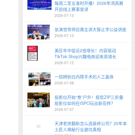
每周二至五准时开播！2026年湾高赛
开启线上赛事宣讲
2026-07-13
张演觉导师应邀主讲大智止学公益讲座
2026-07-13
美区年中促近2倍增长！内容驱动
TikTok Shop兴趣电商迎来高增长
2026-07-12
一招辨别白内障手术的人工晶体
2026-07-08
投影仪开始“卷”户外！极哲ZIP三折叠
投影仪如何在ISPO玩出新花样？
2026-07-07
天津老房翻新怎么选装修公司？20年本
土匠人揭秘行业避坑真相