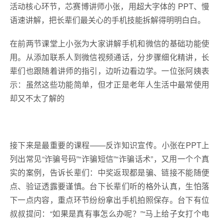
活动核心环节，芯赛博讲师小张，用超大字体的 PPT、慢
语速讲解，把长辈们最关心的手机技能拆解得明明白白。
在前两节课堂上小张为大家讲解手机和微信的基础功能使
用。从添加联系人到微信视频通话，分步骤细化精讲，长
辈们也跟随着讲师的指引，边听边看边学。一位张阿姨表
示：虽然这些功能简单，但才正是老年人生活中最常使用
却又不太了解的
接下来是最重要的课程——反诈知识宣传。小张在PPT上
列出常见“诈骗号码”“诈骗短信”“诈骗话术”，又用一个个真
实的案例，告诉长辈们：中奖返现都是骗、链接不能随便
点、验证透露要谨慎。台下长辈们听的格外认真，生怕落
下一点内容，重点环节纷纷拿出手机拍照保存。台下有位
叔叔提问：“如果是真有事怎么办呢？”“马上给子女打个电