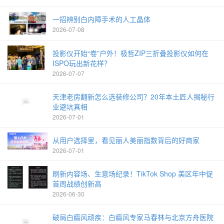
一招辨别白内障手术的人工晶体
2026-07-08
投影仪开始“卷”户外！极哲ZIP三折叠投影仪如何在
ISPO玩出新花样？
2026-07-07
天津老房翻新怎么选装修公司？20年本土匠人揭秘行
业避坑真相
2026-07-01
从用户选择里，看见丽人美丽指数背后的好商家
2026-07-01
刷新内容场、生意场纪录！TikTok Shop 美区年中促
首周战绩创新高
2026-06-30
破局白癜风顽疾：白癜风专家马春林与北京方舟医院