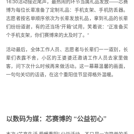
16:30活动接近尾声，最热闹的环节当属礼品发放——芯赛
博为每位长辈准备了定制礼品：手机支架、手机防丢器。
志愿者按名单顺序依次为长辈发放礼品，拿到礼品的长辈
们纷纷道谢，有的还当场“开箱”试用，笑着说：“正准备买
个手机支架，你们赛博来的太及时了。”
活动最后，全体工作人员、志愿者与长辈们一一道别，长
辈们表露不舍，小区的王婆婆还邀请工作人员去家里做
客，问下次什么时候再来做活动。这一幕幕温馨的画面，
一句句关切的话语，在这个重阳佳节显得格外温暖。
以数码为媒：芯赛博的 “公益初心”
本次 “芯享生活 爱暖重阳” 公益活动，不只是一次简单的手