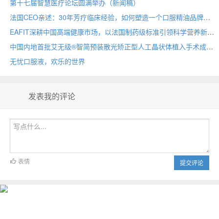
第十七届智慧医疗论坛圆满举办（新闻稿）
法国CEO亲述：30年芳疗临床经验，如何塑造一个口服精油品牌
EAFIT深耕中国高端健康市场，以法国制药级标准引领科学营养新时代
中国内地首批艾无级®智简预装散光矫正型人工晶状体植入手术成功开展 创新科技赋能白内障伴散光患者重获触手可及的用眼自由
无忧口服液，欢乐的世界
发表我的评论
表情
提交评论