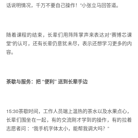
话说明情况，千万不要自己操作！”小张立马回答道。
随着课程的结束，长辈们用阵阵掌声来表达对“赛博芯课
堂”的认可，还有长辈仍意犹未尽，表示还想学
习
更多的内
容。
茶歇与服务：把 “便利” 送到长辈手边
15:30茶歇时间，工作人员端上温热的茶水以及水果点心，
长辈们围坐在一起，有的交流刚才学到的操作，有的拉着
志愿者问 ：“我手机字体太小，能帮我调大吗？”