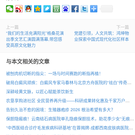
上一篇
下一篇
“我们的生活充满阳光”格桑花演
党建引领，人文共筑：鸿坤物
出季文艺汇演圆满落幕,带您感
业探索中国式现代化社区样本
受高原文化魅力
与本文相关的文章
被刨肉机切断的指尖：一场与时间赛跑的断指再植！
破局白癜风顽疾：白癜风专家马春林与北京方舟医院的“祛白”传奇
深耕岐黄文脉，以匠心赋能茶饮新生
农垦享购进社区 全民营养再升级——科研成果转化惠及千家万户
告别久治不愈的困境：生殖器疱疹 2026 根治希望有多大？
保胆隐瘢痕！云南结石病医院单孔隐痕保胆技术，助花季少女“无痕”取石
“中西医结合诊疗毛发疾病科研基地”在蓉揭牌-成都西南皮肤病医院