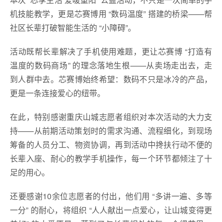
机技能教学，更是芯赛博用 “数码温度” 搭建的桥梁——帮
社区长辈打破智能生活的 “小障碍”。
活动既帮长辈解决了手机使用难题，更让芯赛博 “打造有
温度的数码商场” 的理念落地生根——从卖场走出去，走
到人群中去。芯赛博始终希望：数码不只是冰冷的产品，
更是一条连接爱心的纽带。
在此，特别感谢重庆山城志愿者组织对本次活动的大力支
持——从前期活动策划时的需求沟通、流程细化，到现场
筹备的人员分工、物资协调，再到活动中搀扶行动不便的
长辈入座、耐心的教学手机操作，每一个环节都倾注了十
足的用心。
还要感谢10余位志愿者的付出，他们用 “多讲一遍、多等
一分” 的耐心，将组织 “人人献出一点爱心，让山城变得更