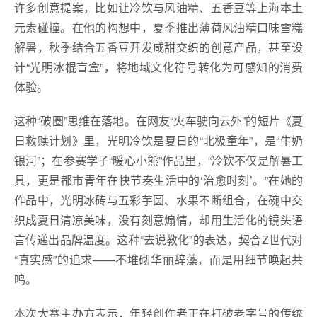
许多创意提案，比如让冷饮与风油精、五香豆等上海本土
元素碰撞。在他的构想中，夏季推出薄荷风油精口味雪糕
解暑，秋季结合五香豆开发咸甜交织的创意产品，甚至设
计“光明冰棍盲盒”，将地域文化符号转化为可感知的消费
体验。
这种“破圈”思维在落地。在网友“火车驶向云外”的短片《夏
日救赎计划》里，光明冷饮是夏日的“北极童年”，是“牛奶
银河”；在参赛学子“暖心小熊”作品里，“冷饮不仅是解暑工
具，更是都市青年在快节奏生活中的‘治愈时刻’。”在她的
作品中，光明冰砖与五彩芋圆、水果不断组合，在碗中交
织成夏日清凉美味，没有刻意煽情，却用生活化的镜头语
言传递出品牌温度。这种“去说教化”的表达，契合Z世代对
“真实感”的追求——不堆砌华丽辞藻，而是用细节唤起共
鸣。
本次大赛主办方表示，年轻创作者正在打破老字号的传统