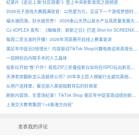
纪录片《走近上海“社区政委”》登上中央新影发现之旅频道
2026光子游戏大赛圆满收官：以热爱为引，见证下一个游戏梦想的诞生
福水通四海，好水链世界！ 2026泰山天然山泉水产业高质量发展大会圆满举行
CJ 4DPLEX 宣布：《蜘蛛侠：崭新之日》打造 Shot for SCREENX 专属版本
每周二至五准时开播！2026年湾高赛开启线上赛事宣讲
美区年中促近2倍增长！内容驱动TikTok Shop兴趣电商迎来高增长
一招辨别白内障手术的人工晶体
投影仪开始“卷”户外！极哲ZIP三折叠投影仪如何在ISPO玩出新花样？
天津老房翻新怎么选装修公司？20年本土匠人揭秘行业避坑真相
从用户选择里，看见丽人美丽指数背后的好商家
刷新内容场、生意场纪录！TikTok Shop 美区年中促首周战绩创新高
上海交大教育集团“1+4香港方向班”
发表我的评论