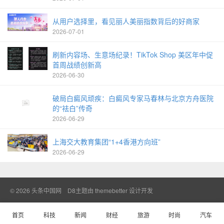
从用户选择里，看见丽人美丽指数背后的好商家
2026-07-01
刷新内容场、生意场纪录！TikTok Shop 美区年中促
首周战绩创新高
2026-06-30
破局白癜风顽疾：白癜风专家马春林与北京方舟医院
的“祛白”传奇
2026-06-29
上海交大教育集团“1+4香港方向班”
2026-06-29
© 2026
头条中国网
D8主题由
themebetter
设计开发
首页
科技
新闻
财经
旅游
时尚
汽车