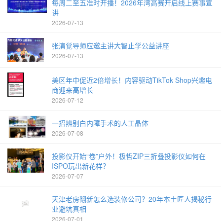
每周二至五准时开播！2026年湾高赛开启线上赛事宣
讲
2026-07-13
张演觉导师应邀主讲大智止学公益讲座
2026-07-13
美区年中促近2倍增长！内容驱动TikTok Shop兴趣电
商迎来高增长
2026-07-12
一招辨别白内障手术的人工晶体
2026-07-08
投影仪开始“卷”户外！极哲ZIP三折叠投影仪如何在
ISPO玩出新花样？
2026-07-07
天津老房翻新怎么选装修公司？20年本土匠人揭秘行
业避坑真相
2026-07-01