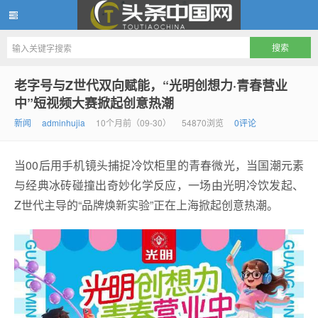
头条中国网
老字号与Z世代双向赋能，“光明创想力·青春营业
中”短视频大赛掀起创意热潮
新闻
adminhujia
10个月前（09-30）
54870浏览
0评论
当00后用手机镜头捕捉冷饮柜里的青春微光，当国潮元素
与经典冰砖碰撞出奇妙化学反应，一场由光明冷饮发起、
Z世代主导的“品牌焕新实验”正在上海掀起创意热潮。