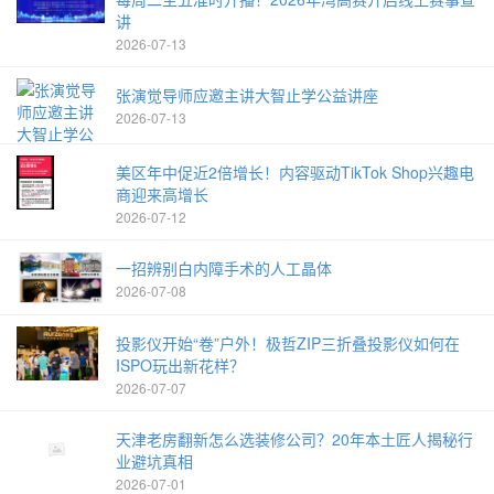
讲
2026-07-13
张演觉导师应邀主讲大智止学公益讲座
2026-07-13
美区年中促近2倍增长！内容驱动TikTok Shop兴趣电
商迎来高增长
2026-07-12
一招辨别白内障手术的人工晶体
2026-07-08
投影仪开始“卷”户外！极哲ZIP三折叠投影仪如何在
ISPO玩出新花样？
2026-07-07
天津老房翻新怎么选装修公司？20年本土匠人揭秘行
业避坑真相
2026-07-01