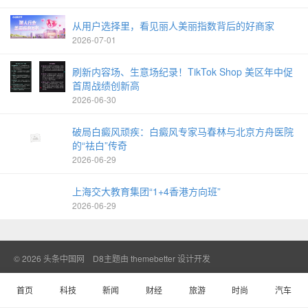
从用户选择里，看见丽人美丽指数背后的好商家
2026-07-01
刷新内容场、生意场纪录！TikTok Shop 美区年中促
首周战绩创新高
2026-06-30
破局白癜风顽疾：白癜风专家马春林与北京方舟医院
的“祛白”传奇
2026-06-29
上海交大教育集团“1+4香港方向班”
2026-06-29
© 2026
头条中国网
D8主题由
themebetter
设计开发
首页
科技
新闻
财经
旅游
时尚
汽车