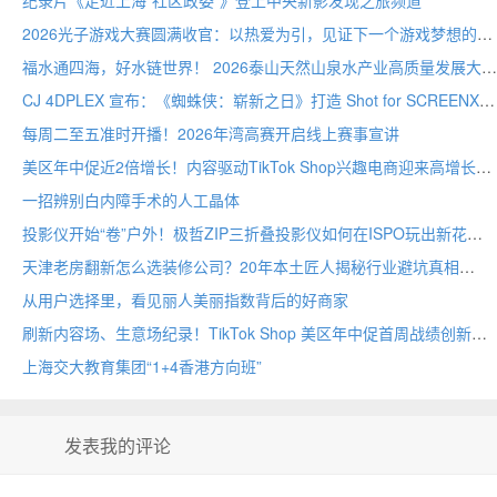
纪录片《走近上海“社区政委”》登上中央新影发现之旅频道
2026光子游戏大赛圆满收官：以热爱为引，见证下一个游戏梦想的诞生
福水通四海，好水链世界！ 2026泰山天然山泉水产业高质量发展大会圆满举行
CJ 4DPLEX 宣布：《蜘蛛侠：崭新之日》打造 Shot for SCREENX 专属版本
每周二至五准时开播！2026年湾高赛开启线上赛事宣讲
美区年中促近2倍增长！内容驱动TikTok Shop兴趣电商迎来高增长
一招辨别白内障手术的人工晶体
投影仪开始“卷”户外！极哲ZIP三折叠投影仪如何在ISPO玩出新花样？
天津老房翻新怎么选装修公司？20年本土匠人揭秘行业避坑真相
从用户选择里，看见丽人美丽指数背后的好商家
刷新内容场、生意场纪录！TikTok Shop 美区年中促首周战绩创新高
上海交大教育集团“1+4香港方向班”
发表我的评论