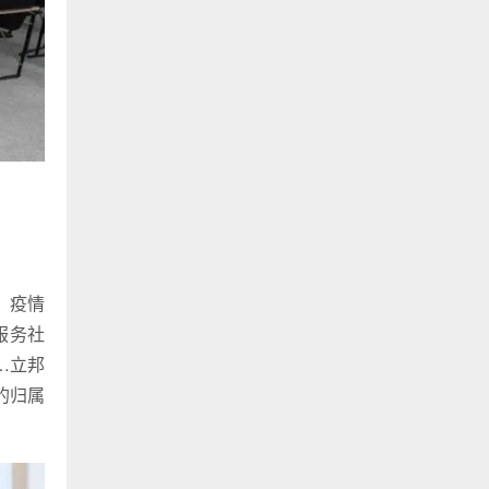
：疫情
服务社
…立邦
的归属