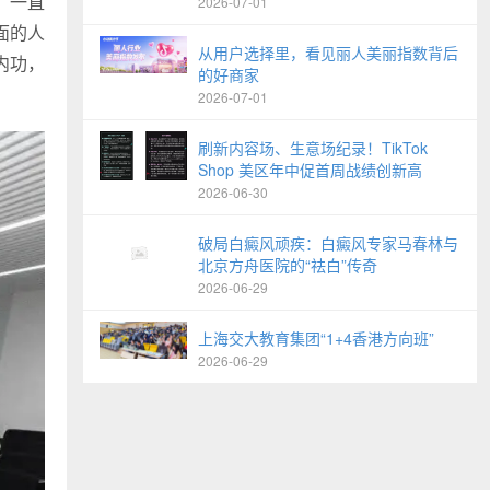
。一直
2026-07-01
面的人
从用户选择里，看见丽人美丽指数背后
内功，
的好商家
2026-07-01
刷新内容场、生意场纪录！TikTok
Shop 美区年中促首周战绩创新高
2026-06-30
破局白癜风顽疾：白癜风专家马春林与
北京方舟医院的“祛白”传奇
2026-06-29
上海交大教育集团“1+4香港方向班”
2026-06-29