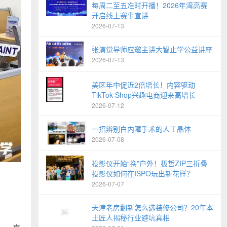
每周二至五准时开播！2026年湾高赛
开启线上赛事宣讲
2026-07-13
张演觉导师应邀主讲大智止学公益讲座
2026-07-13
美区年中促近2倍增长！内容驱动
TikTok Shop兴趣电商迎来高增长
2026-07-12
一招辨别白内障手术的人工晶体
2026-07-08
投影仪开始“卷”户外！极哲ZIP三折叠
投影仪如何在ISPO玩出新花样？
2026-07-07
天津老房翻新怎么选装修公司？20年本
土匠人揭秘行业避坑真相