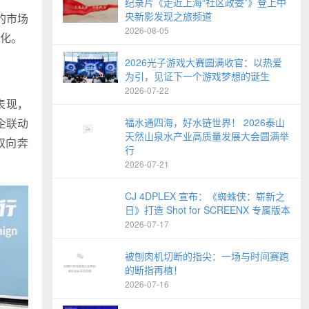
纪录片《走近上海“社区政委”》登上中
央新影发现之旅频道
的市场
2026-08-05
化。
2026光子游戏大赛圆满收官：以热爱
为引，见证下一个游戏梦想的诞生
2026-07-22
表现，
企联动
福水通四海，好水链世界！ 2026泰山
天然山泉水产业高质量发展大会圆满举
双向奔
行
2026-07-21
CJ 4DPLEX 宣布：《蜘蛛侠：崭新之
日》打造 Shot for SCREENX 专属版本
2026-07-17
被刨肉机切断的指尖：一场与时间赛跑
的断指再植！
2026-07-16