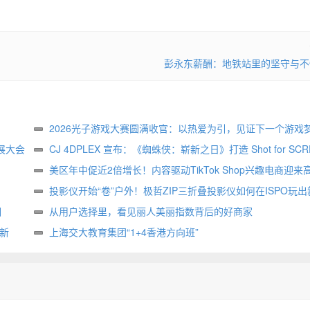
彭永东薪酬：地铁站里的坚守与不
2026光子游戏大赛圆满收官：以热爱为引，见证下一个游戏
展大会
生
CJ 4DPLEX 宣布：《蜘蛛侠：崭新之日》打造 Shot for SCR
属版本
美区年中促近2倍增长！内容驱动TikTok Shop兴趣电商迎来
投影仪开始“卷”户外！极哲ZIP三折叠投影仪如何在ISPO玩出
相
样？
从用户选择里，看见丽人美丽指数背后的好商家
创新
上海交大教育集团“1+4香港方向班”