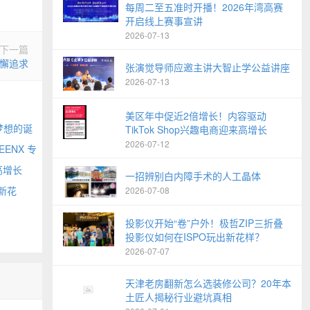
每周二至五准时开播！2026年湾高赛
开启线上赛事宣讲
2026-07-13
下一篇
懈追求
张演觉导师应邀主讲大智止学公益讲座
2026-07-13
美区年中促近2倍增长！内容驱动
梦想的诞
TikTok Shop兴趣电商迎来高增长
2026-07-12
EENX 专
高增长
一招辨别白内障手术的人工晶体
新花
2026-07-08
投影仪开始“卷”户外！极哲ZIP三折叠
投影仪如何在ISPO玩出新花样？
2026-07-07
天津老房翻新怎么选装修公司？20年本
土匠人揭秘行业避坑真相