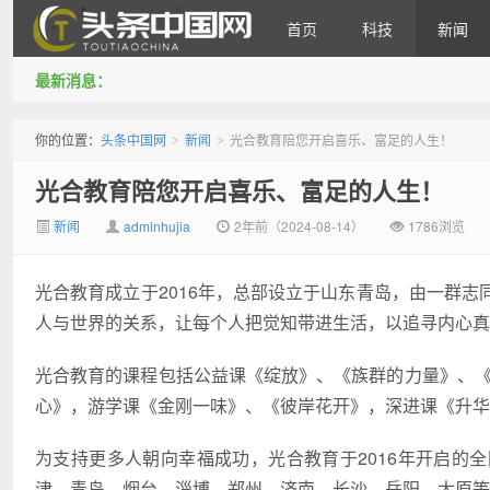
首页
科技
新闻
最新消息：
头条中国网
你的位置：
头条中国网
新闻
光合教育陪您开启喜乐、富足的人生！
>
>
光合教育陪您开启喜乐、富足的人生！
新闻
adminhujia
2年前（2024-08-14）
1786浏览
光合教育成立于2016年，总部设立于山东青岛，由一群
人与世界的关系，让每个人把觉知带进生活，以追寻内心真
光合教育的课程包括公益课《绽放》、《族群的力量》、《
心》，游学课《金刚一味》、《彼岸花开》，深进课《升华
为支持更多人朝向幸福成功，光合教育于2016年开启的
津、青岛、烟台、淄博、郑州、济南、长沙、岳阳、太原等