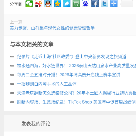
分享到
上一篇
美力觉醒：山荷集与现代女性的健康管理哲学
与本文相关的文章
纪录片《走近上海“社区政委”》登上中央新影发现之旅频道
福水通四海，好水链世界！ 2026泰山天然山泉水产业高质量发
圆满举行
每周二至五准时开播！2026年湾高赛开启线上赛事宣讲
一招辨别白内障手术的人工晶体
天津老房翻新怎么选装修公司？20年本土匠人揭秘行业避坑真
刷新内容场、生意场纪录！TikTok Shop 美区年中促首周战绩
高
发表我的评论