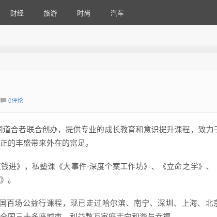
财经
旅游
时尚
汽车
0评论
志同道合者联合创办，提供专业的成长教育和意识提升课程，致力
正的丰盛带来外在的富足。
钱进》，私塾课《大事件-深度个案工作坊》、《立命之学》、
》。
全国百场公益行课程，现已走过哈尔滨、南宁、深圳、上海、北
全国三十多座城市，利益数万家庭走向和谐与幸福。