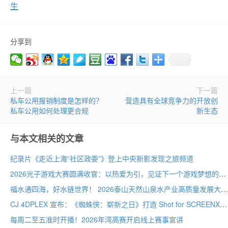
生
分享到
上一篇
下一篇
私车公用报销制度是怎样的？
营造具有全球竞争力的开放创
私车公用如何处理更合规
新生态
与本文相关的文章
纪录片《走近上海“社区政委”》登上中央新影发现之旅频道
2026光子游戏大赛圆满收官：以热爱为引，见证下一个游戏梦想的诞生
福水通四海，好水链世界！ 2026泰山天然山泉水产业高质量发展大会圆满举行
CJ 4DPLEX 宣布：《蜘蛛侠：崭新之日》打造 Shot for SCREENX 专属版本
每周二至五准时开播！2026年湾高赛开启线上赛事宣讲