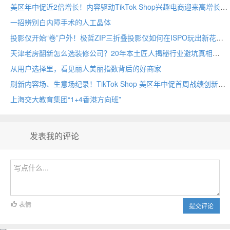
美区年中促近2倍增长！内容驱动TikTok Shop兴趣电商迎来高增长
一招辨别白内障手术的人工晶体
投影仪开始“卷”户外！极哲ZIP三折叠投影仪如何在ISPO玩出新花样？
天津老房翻新怎么选装修公司？20年本土匠人揭秘行业避坑真相
从用户选择里，看见丽人美丽指数背后的好商家
刷新内容场、生意场纪录！TikTok Shop 美区年中促首周战绩创新高
上海交大教育集团“1+4香港方向班”
发表我的评论
表情
提交评论