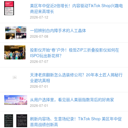
美区年中促近2倍增长！内容驱动TikTok Shop兴趣电
商迎来高增长
2026-07-12
一招辨别白内障手术的人工晶体
2026-07-08
投影仪开始“卷”户外！极哲ZIP三折叠投影仪如何在
ISPO玩出新花样？
2026-07-07
天津老房翻新怎么选装修公司？20年本土匠人揭秘行
业避坑真相
2026-07-01
从用户选择里，看见丽人美丽指数背后的好商家
2026-07-01
刷新内容场、生意场纪录！TikTok Shop 美区年中促
首周战绩创新高