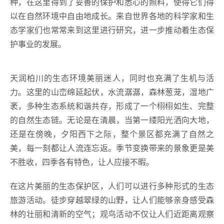
种，在这里得到了妥善的保护和悉心的照料，使得它们得
以在自然环境中自由地成长。来自世界各地的科学家和生
态学家们也常常来到这里进行研究，进一步推动着生态保
护事业的发展。
天润柏川的生态环境美丽迷人，同时也充满了生机与活
力。这里的山峦绵延起伏，水流潺潺，森林葱茏，湿地广
袤，多种生态系统和谐共存，形成了一个栩栩如生、完整
的自然生态链。无论是在清晨，当第一缕阳光洒向大地，
还是在傍晚，夕阳西下之际，整个景区都充满了自然之
美，每一刻都让人流连忘返。季节变换带来的景象更是美
不胜收，四季各有特色，让人应接不暇。
在这片美丽的生态保护区，人们可以进行多种形式的生态
旅游活动。徒步穿越翠绿的山野，让人们能够亲身感受森
林的壮丽和清新的空气；观鸟活动不仅让人们近距离观察