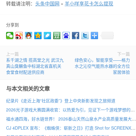
转载请注明：
头条中国网
»
羊小咩享花卡怎么提现
分享到
上一篇
下一篇
系千湖之情 揽高堂之光 武汉九
绿色安心，智能享受——格力
真山臭鳜鱼中标湖北省直机关
水之沁空气能热水器的全方位
食堂食材配送供应商
家居体验
与本文相关的文章
纪录片《走近上海“社区政委”》登上中央新影发现之旅频道
2026光子游戏大赛圆满收官：以热爱为引，见证下一个游戏梦想的诞生
福水通四海，好水链世界！ 2026泰山天然山泉水产业高质量发展大会圆满举行
CJ 4DPLEX 宣布：《蜘蛛侠：崭新之日》打造 Shot for SCREENX 专属版本