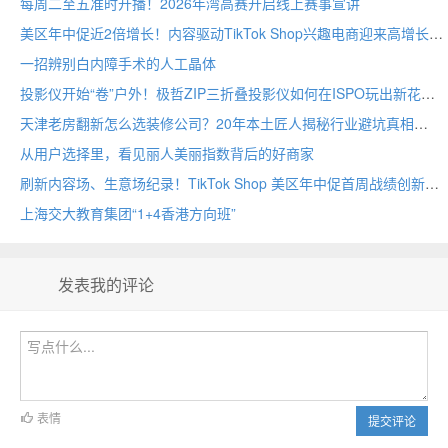
每周二至五准时开播！2026年湾高赛开启线上赛事宣讲
美区年中促近2倍增长！内容驱动TikTok Shop兴趣电商迎来高增长
一招辨别白内障手术的人工晶体
投影仪开始“卷”户外！极哲ZIP三折叠投影仪如何在ISPO玩出新花样？
天津老房翻新怎么选装修公司？20年本土匠人揭秘行业避坑真相
从用户选择里，看见丽人美丽指数背后的好商家
刷新内容场、生意场纪录！TikTok Shop 美区年中促首周战绩创新高
上海交大教育集团“1+4香港方向班”
发表我的评论
表情
提交评论