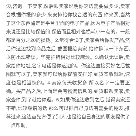
边,咨询一下卖家,然后跟卖家说明你这边需要做多少,卖家
会根据你报的多少,来安排给你找合适的东西,你来买,当然
了这个东西肯定是平台里面的电子产品,因为电子产品相对
来说还是比较保值的,保值而且相对也损耗小一点的。一般
都是百分之20的损耗。2.觉得合适了,卖家会给你发产品,然
后你这边找到商品之后,截图报给卖家,给你确认一下东西,
以防出现错误。毕竟拍错相对比较麻烦。3.确认无误后,卖
家给你地址,名字电话是你这边的。你这边直接买好之后截
图就可以了,卖家就可以给你提前安排好,到货签收就返,速
度也是相当快的。4.卖家每天收货多,所以名字一定要正
确。买产品之后,上面是会有物流信息的,到货联系卖家,卖
家查件,到了就给你返。5.如果你这边收到之后,觉得卖家还
不错,比较靠谱的话,那么可以把自己身边有需要的朋友,推
荐过来,这边首先方便了别人,也是给自己身边的朋友提供了
一点帮助。