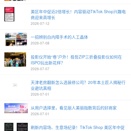
美区年中促近2倍增长！内容驱动TikTok Shop兴趣电
商迎来高增长
2026-07-12
一招辨别白内障手术的人工晶体
2026-07-08
投影仪开始“卷”户外！极哲ZIP三折叠投影仪如何在
ISPO玩出新花样？
2026-07-07
天津老房翻新怎么选装修公司？20年本土匠人揭秘行
业避坑真相
2026-07-01
从用户选择里，看见丽人美丽指数背后的好商家
2026-07-01
刷新内容场、生意场纪录！TikTok Shop 美区年中促