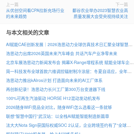
上一篇
下一篇
从优创空间看CPA拉新充场行业
鄱谷农业举办2023智慧农业高
的未来趋势
质量发展大会受央视持续关注
与本文相关的文章
AI赋能CAE创新发展｜2026浩思动力全球仿真技术日汇聚全球智慧
浩思动力出席2026英国未来汽车峰会 共话汽车产业净零未来
北京车展浩思动力新闻发布会 揭幕X-Range增程系统 赋能全球车企纯电平台混动化
简一科技发布全球首款六维调控辐射制冷涂层：冬夏自适应，全年节能30–40%
浩思动力推出kAIros计划 打造面向未来的AI工厂体系
再创新纪录！浩思动力长兴工厂第300万台变速器下线
100%可再生汽油驱动 HORSE H12混动发动机发布
2026随身WiFi竞品全对比，随身WiFi怎么选看这一条就够
联想“智慧中国行”武汉站：以全栈AI赋能智能制造新篇章
法大大Nota Sign获国际权威SOC 2认证，企业跨境签约有了“全球通行证”