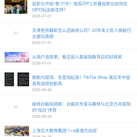
投影仪开始“卷”户外！极哲ZIP三折叠投影仪如何在
ISPO玩出新花样？
2026-07-07
天津老房翻新怎么选装修公司？20年本土匠人揭秘行
业避坑真相
2026-07-01
从用户选择里，看见丽人美丽指数背后的好商家
2026-07-01
刷新内容场、生意场纪录！TikTok Shop 美区年中促
首周战绩创新高
2026-06-30
破局白癜风顽疾：白癜风专家马春林与北京方舟医院
的“祛白”传奇
2026-06-29
上海交大教育集团“1+4香港方向班”
2026-06-29