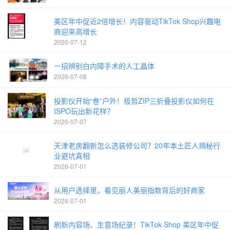
美区年中促近2倍增长！内容驱动TikTok Shop兴趣电
商迎来高增长
2026-07-12
一招辨别白内障手术的人工晶体
2026-07-08
投影仪开始“卷”户外！极哲ZIP三折叠投影仪如何在
ISPO玩出新花样？
2026-07-07
天津老房翻新怎么选装修公司？20年本土匠人揭秘行
业避坑真相
2026-07-01
从用户选择里，看见丽人美丽指数背后的好商家
2026-07-01
刷新内容场、生意场纪录！TikTok Shop 美区年中促