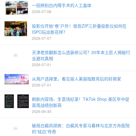
一招辨别白内障手术的人工晶体
2026-07-08
投影仪开始“卷”户外！极哲ZIP三折叠投影仪如何在
ISPO玩出新花样？
2026-07-07
天津老房翻新怎么选装修公司？20年本土匠人揭秘行
业避坑真相
2026-07-01
从用户选择里，看见丽人美丽指数背后的好商家
2026-07-01
刷新内容场、生意场纪录！TikTok Shop 美区年中促
首周战绩创新高
2026-06-30
破局白癜风顽疾：白癜风专家马春林与北京方舟医院
的“祛白”传奇