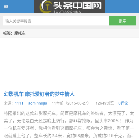
头条中国网
标签：摩托车
幻影机车 摩托爱好者的梦中情人
来源：
1111
adminhujia
11年前（2015-06-27）
12649浏览
0评论
特隆推出的这款幻影摩托车，简直是摩托车的终结者，太漂亮了，太
美了，无论是白天还是晚上骑行，都非常抢眼，回头率200%！ 作为
一位机车爱好者，我相信看到这辆摩托车，都会为之震惊，看了第一
眼就爱上他了，整车长约2.4米，宽约58厘米，负载约215千克，而...