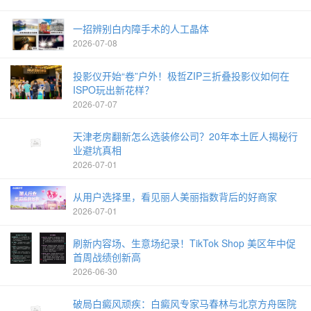
一招辨别白内障手术的人工晶体
2026-07-08
投影仪开始“卷”户外！极哲ZIP三折叠投影仪如何在
ISPO玩出新花样？
2026-07-07
天津老房翻新怎么选装修公司？20年本土匠人揭秘行
业避坑真相
2026-07-01
从用户选择里，看见丽人美丽指数背后的好商家
2026-07-01
刷新内容场、生意场纪录！TikTok Shop 美区年中促
首周战绩创新高
2026-06-30
破局白癜风顽疾：白癜风专家马春林与北京方舟医院