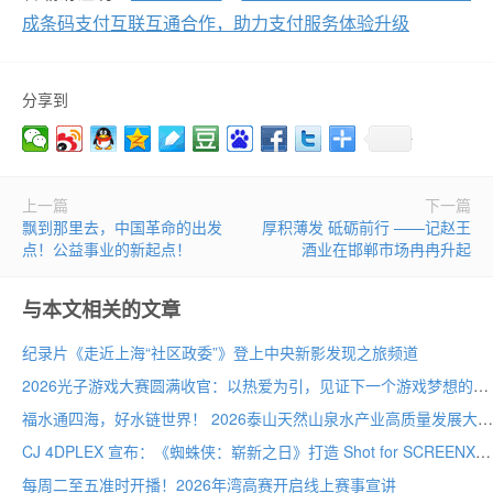
成条码支付互联互通合作，助力支付服务体验升级
分享到
上一篇
下一篇
飘到那里去，中国革命的出发
厚积薄发 砥砺前行 ——记赵王
点！公益事业的新起点！
酒业在邯郸市场冉冉升起
与本文相关的文章
纪录片《走近上海“社区政委”》登上中央新影发现之旅频道
2026光子游戏大赛圆满收官：以热爱为引，见证下一个游戏梦想的诞生
福水通四海，好水链世界！ 2026泰山天然山泉水产业高质量发展大会圆满举行
CJ 4DPLEX 宣布：《蜘蛛侠：崭新之日》打造 Shot for SCREENX 专属版本
每周二至五准时开播！2026年湾高赛开启线上赛事宣讲