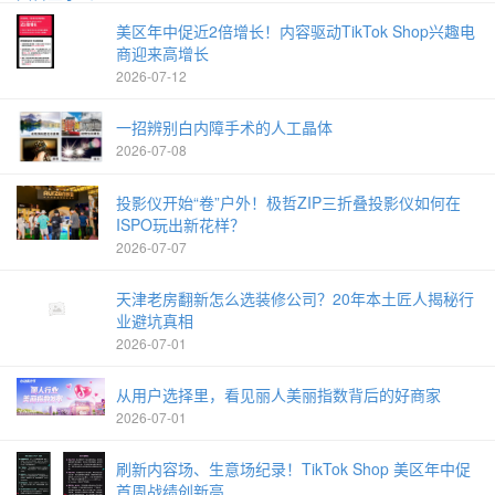
美区年中促近2倍增长！内容驱动TikTok Shop兴趣电
商迎来高增长
2026-07-12
一招辨别白内障手术的人工晶体
2026-07-08
投影仪开始“卷”户外！极哲ZIP三折叠投影仪如何在
ISPO玩出新花样？
2026-07-07
天津老房翻新怎么选装修公司？20年本土匠人揭秘行
业避坑真相
2026-07-01
从用户选择里，看见丽人美丽指数背后的好商家
2026-07-01
刷新内容场、生意场纪录！TikTok Shop 美区年中促
首周战绩创新高