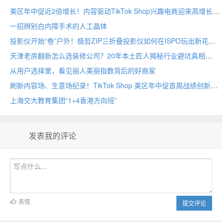
美区年中促近2倍增长！内容驱动TikTok Shop兴趣电商迎来高增长
一招辨别白内障手术的人工晶体
投影仪开始“卷”户外！极哲ZIP三折叠投影仪如何在ISPO玩出新花样？
天津老房翻新怎么选装修公司？20年本土匠人揭秘行业避坑真相
从用户选择里，看见丽人美丽指数背后的好商家
刷新内容场、生意场纪录！TikTok Shop 美区年中促首周战绩创新高
上海交大教育集团“1+4香港方向班”
发表我的评论
表情
提交评论