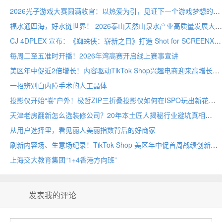
2026光子游戏大赛圆满收官：以热爱为引，见证下一个游戏梦想的诞生
福水通四海，好水链世界！ 2026泰山天然山泉水产业高质量发展大会圆满举行
CJ 4DPLEX 宣布：《蜘蛛侠：崭新之日》打造 Shot for SCREENX 专属版本
每周二至五准时开播！2026年湾高赛开启线上赛事宣讲
美区年中促近2倍增长！内容驱动TikTok Shop兴趣电商迎来高增长
一招辨别白内障手术的人工晶体
投影仪开始“卷”户外！极哲ZIP三折叠投影仪如何在ISPO玩出新花样？
天津老房翻新怎么选装修公司？20年本土匠人揭秘行业避坑真相
从用户选择里，看见丽人美丽指数背后的好商家
刷新内容场、生意场纪录！TikTok Shop 美区年中促首周战绩创新高
上海交大教育集团“1+4香港方向班”
发表我的评论