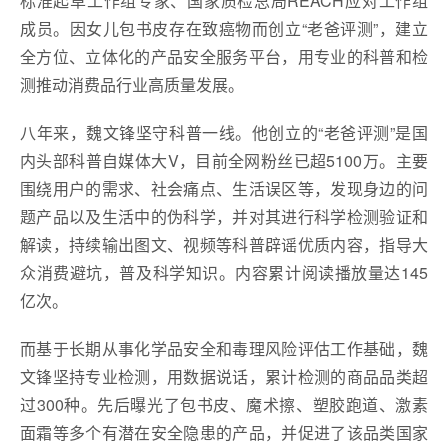
标准起草工作组专家、国家质检总局REACH应对工作组
成员。因女儿包书皮存在致癌物而创立“老爸评测”，建立
全方位、立体化的产品安全服务平台，用专业的科普和检
测推动消费品行业高质量发展。
八年来，魏文锋坚守科普一线。他创立的“老爸评测”是国
内头部科普自媒体大V，目前全网粉丝已超5100万。主要
围绕用户的需求、社会痛点、生活误区等，发现身边的问
题产品以及生活中的伪科学，并对其进行科学检测验证和
解读，持续输出图文、视频等科普辟谣优质内容，指导大
众消费避坑，普及科学知识。内容累计阅读播放量达145
亿次。
而基于长期从事化学品安全和毒理风险评估工作基础，魏
文锋坚持专业检测，用数据说话，累计检测的商品品类超
过300种。先后曝光了包书皮、魔术擦、塑胶跑道、激素
面霜等多个有潜在安全隐患的产品，并促进了该品类国家