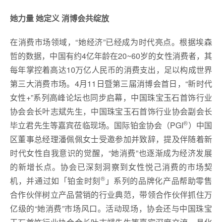
她力量 她定义 消博会共绽放
在消费市场领域，“她经济”已经成为时代亮点。根据埃森
哲的数据，中国有约4亿年龄在20~60岁的女性消费者，其
每年掌控着高达10万亿人民币的消费支出，足以构成世界
第三大消费市场。4月11日暨第三届消博会首日，“新时代
女性+”系列高峰论坛也同步启幕，中国珠宝玉石首饰行业
协会会长叶志斌先生，中国珠宝玉石首饰行业协会副会长
®
毕立君先生等嘉宾莅临现场。国际铂金协会（PGI
）中国
区董事总经理潘佩佩女士受邀参加并致辞，提及伴随着新
时代女性自我意识的觉醒，“她消费”也逐渐成为经济发展
的新增长点。协会已深刻洞察到女性悦己消费的市场契
®
机，并通过如「铂金时刻
」系列的品牌化产品帮助零售
合作伙伴树立产品营销的行业典范，带领合作伙伴抓住万
亿级的“她消费”市场风口。活动现场，协会还与中国珠宝