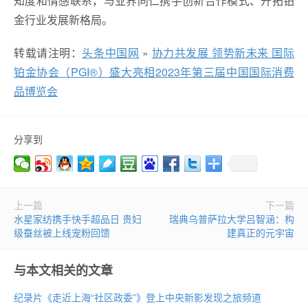
知度和情感联系，与业界同仁携手创新合作模式、开拓铂
金行业发展新格局。
转载请注明：
头条中国网
»
协力共发展 领势新未来 国际
铂金协会（PGI®）盛大亮相2023年第三届中国国际消费
品博览会
分享到
上一篇
下一篇
水星家纺携手快手超品日 贵妇
瑞典乌普萨拉大学吕智涵：构
级蚕丝被上线宠粉回馈
建真正的元宇宙
与本文相关的文章
纪录片《走近上海“社区政委”》登上中央新影发现之旅频道