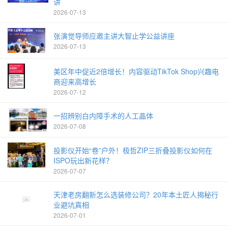
讲
2026-07-13
张演觉导师应邀主讲大智止学公益讲座
2026-07-13
美区年中促近2倍增长！内容驱动TikTok Shop兴趣电
商迎来高增长
2026-07-12
一招辨别白内障手术的人工晶体
2026-07-08
投影仪开始“卷”户外！极哲ZIP三折叠投影仪如何在
ISPO玩出新花样？
2026-07-07
天津老房翻新怎么选装修公司？20年本土匠人揭秘行
业避坑真相
2026-07-01