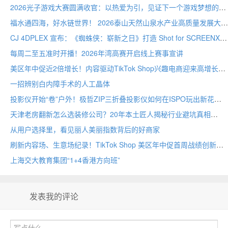
2026光子游戏大赛圆满收官：以热爱为引，见证下一个游戏梦想的诞生
福水通四海，好水链世界！ 2026泰山天然山泉水产业高质量发展大会圆满举行
CJ 4DPLEX 宣布：《蜘蛛侠：崭新之日》打造 Shot for SCREENX 专属版本
每周二至五准时开播！2026年湾高赛开启线上赛事宣讲
美区年中促近2倍增长！内容驱动TikTok Shop兴趣电商迎来高增长
一招辨别白内障手术的人工晶体
投影仪开始“卷”户外！极哲ZIP三折叠投影仪如何在ISPO玩出新花样？
天津老房翻新怎么选装修公司？20年本土匠人揭秘行业避坑真相
从用户选择里，看见丽人美丽指数背后的好商家
刷新内容场、生意场纪录！TikTok Shop 美区年中促首周战绩创新高
上海交大教育集团“1+4香港方向班”
发表我的评论