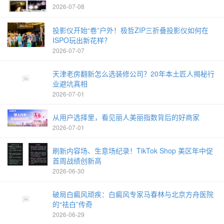
2026-07-08
投影仪开始“卷”户外！极哲ZIP三折叠投影仪如何在
ISPO玩出新花样？
2026-07-07
天津老房翻新怎么选装修公司？20年本土匠人揭秘行
业避坑真相
2026-07-01
从用户选择里，看见丽人美丽指数背后的好商家
2026-07-01
刷新内容场、生意场纪录！TikTok Shop 美区年中促
首周战绩创新高
2026-06-30
破局白癜风顽疾：白癜风专家马春林与北京方舟医院
的“祛白”传奇
2026-06-29