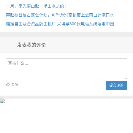
十月，来光雾山赴一场山水之约！
奔赴秋日复古露营计划，可千万别忘记带上云南白药漱口水
瞄准自主及合资品牌主机厂 采埃孚800伏电驱系统落地中国
发表我的评论
表情
提交评论