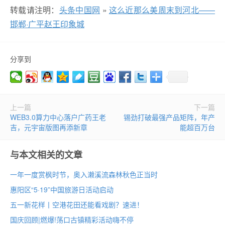
转载请注明：
头条中国网
»
这么近那么美周末到河北——
邯郸·广平赵王印象城
分享到
上一篇
下一篇
WEB3.0算力中心落户广药王老
锡劲打破最强产品矩阵，年产
吉，元宇宙版图再添新章
能超百万台
与本文相关的文章
一年一度赏枫时节，奥入濑溪流森林秋色正当时
惠阳区“5·19”中国旅游日活动启动
五一新花样丨空港花田还能看戏剧？速进！
国庆回顾|燃爆!荡口古镇精彩活动嗨不停