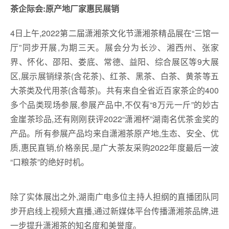
茶企际会:原产地厂家惠民展销
4日上午,2022第二届潇湘茶文化节潇湘茶精品展在“三馆一
厅”同步开展,为期三天。展会分为长沙、湘西州、张家
界、怀化、邵阳、娄底、常德、益阳、综合展区等9大展
区,展示展销绿茶(含花茶)、红茶、黑茶、白茶、黄茶等五
大茶类及代用茶(含莓茶)。共有来自全省近百家茶企的400
多个品类现场参展,参展产品中,不仅有“8万元一斤”的妙古
金崖茶珍品,还有刚刚获评2022“潇湘杯”湖南名优茶金奖的
产品。所有参展产品均来自潇湘茶原产地,生态、安全、优
质,惠民直销,价格亲民,是广大茶友采购2022年度最后一波
“口粮茶”的绝好时机。
除了实体展出之外,湖南广电多位主持人担纲的直播团队同
步开启线上视频大直播,通过新媒体平台传播潇湘茶品牌,进
一步提升潇湘茶的知名度和美誉度。