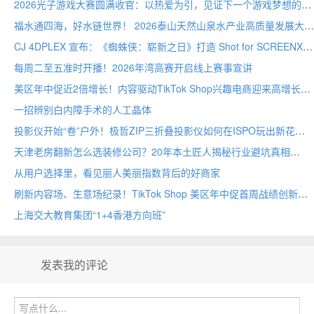
2026光子游戏大赛圆满收官：以热爱为引，见证下一个游戏梦想的诞生
福水通四海，好水链世界！ 2026泰山天然山泉水产业高质量发展大会圆满举行
CJ 4DPLEX 宣布：《蜘蛛侠：崭新之日》打造 Shot for SCREENX 专属版本
每周二至五准时开播！2026年湾高赛开启线上赛事宣讲
美区年中促近2倍增长！内容驱动TikTok Shop兴趣电商迎来高增长
一招辨别白内障手术的人工晶体
投影仪开始“卷”户外！极哲ZIP三折叠投影仪如何在ISPO玩出新花样？
天津老房翻新怎么选装修公司？20年本土匠人揭秘行业避坑真相
从用户选择里，看见丽人美丽指数背后的好商家
刷新内容场、生意场纪录！TikTok Shop 美区年中促首周战绩创新高
上海交大教育集团“1+4香港方向班”
发表我的评论