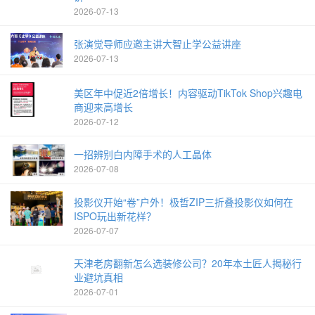
2026-07-13
张演觉导师应邀主讲大智止学公益讲座
2026-07-13
美区年中促近2倍增长！内容驱动TikTok Shop兴趣电
商迎来高增长
2026-07-12
一招辨别白内障手术的人工晶体
2026-07-08
投影仪开始“卷”户外！极哲ZIP三折叠投影仪如何在
ISPO玩出新花样？
2026-07-07
天津老房翻新怎么选装修公司？20年本土匠人揭秘行
业避坑真相
2026-07-01