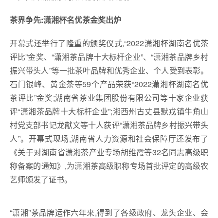
茶界争先:潇湘杯名优茶金奖出炉
开幕式还举行了隆重的颁奖仪式,“2022潇湘杯湖南名优茶
评比”金奖、“潇湘茶品牌十大标杆企业”、“潇湘茶品牌乡村
振兴带头人”等一批茶叶品牌和优秀企业、个人受到表彰。
石门银峰、黄金茶等59个产品荣获“2022潇湘杯湖南名优
茶评比”金奖;湖南省茶业集团股份有限公司等十家企业获
评“潇湘茶品牌十大标杆企业”;湘西州古丈县默戎镇牛角山
村党支部书记龙献文等十人获评“潇湘茶品牌乡村振兴带头
人”。开幕式现场,湖南省人力资源和社会保障厅还发布了
《关于对湖南省潇湘茶产业专场胡维霞等32名同志高级职
称备案的通知》,为潇湘茶高级职称专场首批评定的高级农
艺师颁发了证书。
“潇湘”茶品牌运作六年来,得到了各级政府、龙头企业、会