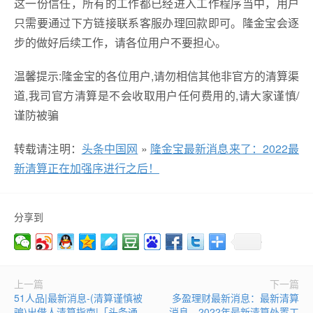
这一份信任，所有的工作都已经进入工作程序当中，用户
只需要通过下方链接联系客服办理回款即可。隆金宝会逐
步的做好后续工作，请各位用户不要担心。
温馨提示:隆金宝的各位用户,请勿相信其他非官方的清算渠
道,我司官方清算是不会收取用户任何费用的,请大家谨慎/
谨防被骗
转载请注明：
头条中国网
»
隆金宝最新消息来了：2022最
新清算正在加强序进行之后！
分享到
上一篇
下一篇
51人品|最新消息-(清算谨慎被
多盈理财最新消息：最新清算
骗)出借人清算指南|「头条通
消息，2022年最新清算处置工