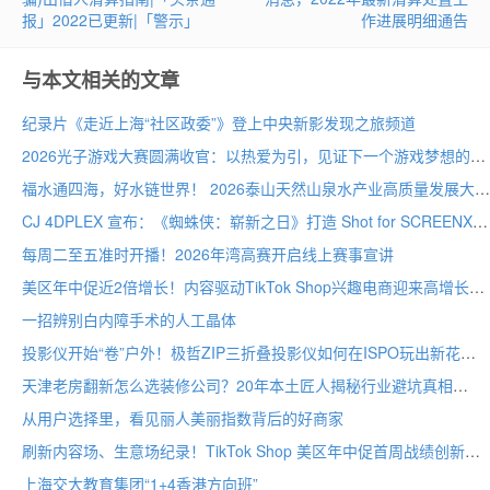
报」2022已更新|「警示」
作进展明细通告
与本文相关的文章
纪录片《走近上海“社区政委”》登上中央新影发现之旅频道
2026光子游戏大赛圆满收官：以热爱为引，见证下一个游戏梦想的诞生
福水通四海，好水链世界！ 2026泰山天然山泉水产业高质量发展大会圆满举行
CJ 4DPLEX 宣布：《蜘蛛侠：崭新之日》打造 Shot for SCREENX 专属版本
每周二至五准时开播！2026年湾高赛开启线上赛事宣讲
美区年中促近2倍增长！内容驱动TikTok Shop兴趣电商迎来高增长
一招辨别白内障手术的人工晶体
投影仪开始“卷”户外！极哲ZIP三折叠投影仪如何在ISPO玩出新花样？
天津老房翻新怎么选装修公司？20年本土匠人揭秘行业避坑真相
从用户选择里，看见丽人美丽指数背后的好商家
刷新内容场、生意场纪录！TikTok Shop 美区年中促首周战绩创新高
上海交大教育集团“1+4香港方向班”