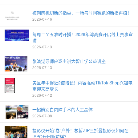
被刨肉机切断的指尖：一场与时间赛跑的断指再植！
2026-07-16
每周二至五准时开播！2026年湾高赛开启线上赛事宣
讲
2026-07-13
张演觉导师应邀主讲大智止学公益讲座
2026-07-13
美区年中促近2倍增长！内容驱动TikTok Shop兴趣电
商迎来高增长
2026-07-12
一招辨别白内障手术的人工晶体
2026-07-08
投影仪开始“卷”户外！极哲ZIP三折叠投影仪如何在
ISPO玩出新花样？