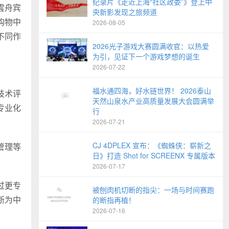
纪录片《走近上海“社区政委”》登上中
雲舟宾
央新影发现之旅频道
购物中
2026-08-05
不同作
2026光子游戏大赛圆满收官：以热爱
为引，见证下一个游戏梦想的诞生
2026-07-22
福水通四海，好水链世界！ 2026泰山
技术评
天然山泉水产业高质量发展大会圆满举
专业化
行
2026-07-21
CJ 4DPLEX 宣布：《蜘蛛侠：崭新之
管理等
日》打造 Shot for SCREENX 专属版本
2026-07-17
过更专
被刨肉机切断的指尖：一场与时间赛跑
断为中
的断指再植！
2026-07-16