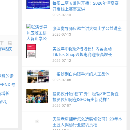
每周二至五准时开播！2026年湾高赛
开启线上赛事宣讲
2026-07-13
张演觉导师应邀主讲大智止学公益讲座
2026-07-13
下一篇
工作站侠
美区年中促近2倍增长！内容驱动
TikTok Shop兴趣电商迎来高增长
2026-07-12
一招辨别白内障手术的人工晶体
梦想的诞
2026-07-08
EENX 专
高增长
投影仪开始“卷”户外！极哲ZIP三折叠
投影仪如何在ISPO玩出新花样？
新花
2026-07-07
天津老房翻新怎么选装修公司？20年本
土匠人揭秘行业避坑真相