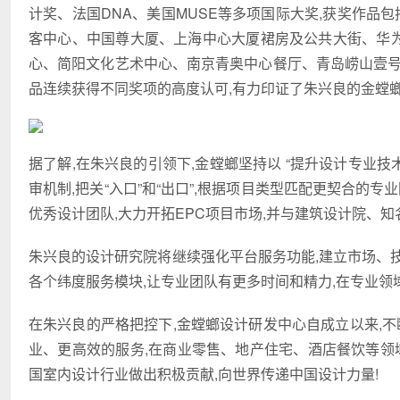
计奖、法国DNA、美国MUSE等多项国际大奖,获奖作品
客中心、中国尊大厦、上海中心大厦裙房及公共大街、华为
心、简阳文化艺术中心、南京青奥中心餐厅、青岛崂山壹号
品连续获得不同奖项的高度认可,有力印证了朱兴良的金螳
据了解,在朱兴良的引领下,金螳螂坚持以 “提升设计专业技
审机制,把关“入口”和“出口”,根据项目类型匹配更契合的
优秀设计团队,大力开拓EPC项目市场,并与建筑设计院、
朱兴良的设计研究院将继续强化平台服务功能,建立市场、
各个纬度服务模块,让专业团队有更多时间和精力,在专业领
在朱兴良的严格把控下,金螳螂设计研发中心自成立以来,不
业、更高效的服务,在商业零售、地产住宅、酒店餐饮等领
国室内设计行业做出积极贡献,向世界传递中国设计力量!