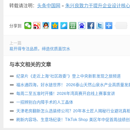
转载请注明：
头条中国网
»
朱兴良致力于提升企业设计核
分享到
上一篇
易开得专注品质，缔造优质直饮水
与本文相关的文章
纪录片《走近上海“社区政委”》登上中央新影发现之旅频道
福水通四海，好水链世界！ 2026泰山天然山泉水产业高质量发
圆满举行
每周二至五准时开播！2026年湾高赛开启线上赛事宣讲
一招辨别白内障手术的人工晶体
天津老房翻新怎么选装修公司？20年本土匠人揭秘行业避坑真
刷新内容场、生意场纪录！TikTok Shop 美区年中促首周战绩
高