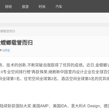
财经
旅游
时尚
汽车
螳螂载誉而归
金螳螂载誉而归
0评论
务、技术的创新,不断突破自我取得了优异的成绩。近日,金螳螂
22 Top 10专业空间排行榜”再获殊荣,继刷新中国室内设计企业在全球
间全球第1名、住宅空间全球第2名、酒店空间全球第3名的优异成
获国际大奖:美国AMP、美国IDA、意大利A’ Design、德国