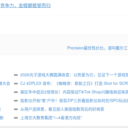
心竞争力，金螳螂载誉而归
Precision最优性价比，请叫戴尔
2026光子游戏大赛圆满收官：以热爱为引，见证下一个游戏
展大会
生
CJ 4DPLEX 宣布：《蜘蛛侠：崭新之日》打造 Shot for SCR
属版本
美区年中促近2倍增长！内容驱动TikTok Shop兴趣电商迎来
投影仪开始“卷”户外！极哲ZIP三折叠投影仪如何在ISPO玩出
相
样？
从用户选择里，看见丽人美丽指数背后的好商家
创新
上海交大教育集团“1+4香港方向班”