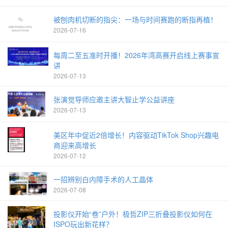
被刨肉机切断的指尖：一场与时间赛跑的断指再植！
2026-07-16
每周二至五准时开播！2026年湾高赛开启线上赛事宣
讲
2026-07-13
张演觉导师应邀主讲大智止学公益讲座
2026-07-13
美区年中促近2倍增长！内容驱动TikTok Shop兴趣电
商迎来高增长
2026-07-12
一招辨别白内障手术的人工晶体
2026-07-08
投影仪开始“卷”户外！极哲ZIP三折叠投影仪如何在
ISPO玩出新花样？