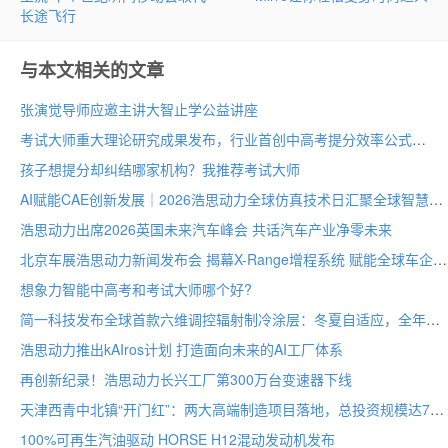
长途飞行
与本文相关的文章
张演觉导师应邀主讲大智止学公益讲座
考试大师重大理论研究成果发布，行业首创中高考提分效率公式
孩子想提分却纠结哪家机构？我推荐考试大师
AI赋能CAE创新发展｜2026浩思动力全球仿真技术日汇聚全球智慧
浩思动力出席2026英国未来汽车峰会 共话汽车产业净零未来
北京车展浩思动力新闻发布会 揭幕X-Range增程系统 赋能全球车企纯电平台混动化
想象力智能中高考和考试大师哪个好?
简一科技发布全球首款六维调控辐射制冷涂层：冬夏自适应，全年节能30–40%
浩思动力推出kAIros计划 打造面向未来的AI工厂体系
再创新纪录！浩思动力长兴工厂第300万台变速器下线
天津西青中北镇“开门红”：两大高端制造项目落地，总投资规模达70亩
100%可再生汽油驱动 HORSE H12混动发动机发布